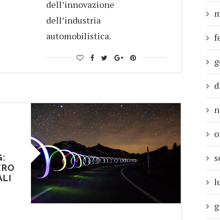
dell’innovazione
m
dell’industria
automobilistica.
f
g
d
n
o
s
G:
ERO
ALI
l
g