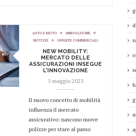
g
d
AUTO E MOTO
INNOVAZIONE
n
NOTIZIE
OFFERTE COMMERCIALI
NEW MOBILITY:
o
MERCATO DELLE
ASSICURAZIONI INSEGUE
s
L’INNOVAZIONE
5 maggio 2023
l
g
Il nuovo concetto di mobilità
influenza il mercato
m
assicurativo: nascono nuove
polizze per stare al passo
a