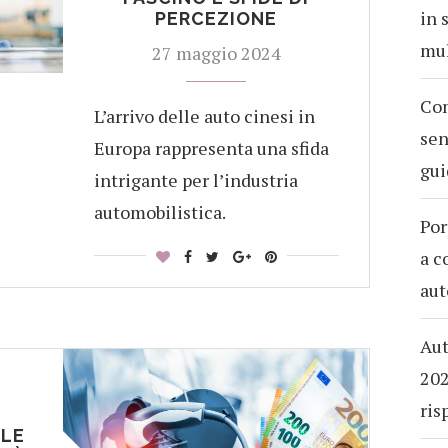
in 
PERCEZIONE
mul
27 maggio 2024
Com
L’arrivo delle auto cinesi in
sen
Europa rappresenta una sfida
gui
intrigante per l’industria
automobilistica.
Por
a c
aut
Aut
202
ris
ILE