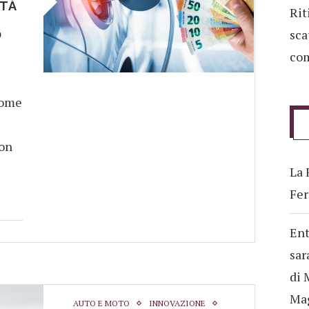
ITÀ
Rit
sca
O
com
come
con
La 
Fer
Ent
sar
di 
Ma
AUTO E MOTO
INNOVAZIONE