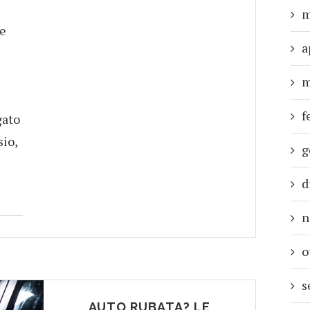
m
re
a
m
f
gato
sio,
g
d
n
o
s
AUTO RUBATA? LE