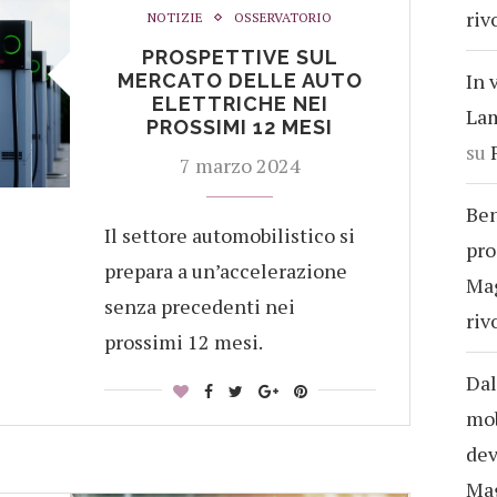
riv
NOTIZIE
OSSERVATORIO
PROSPETTIVE SUL
In 
MERCATO DELLE AUTO
ELETTRICHE NEI
Lam
PROSSIMI 12 MESI
su
7 marzo 2024
Ben
Il settore automobilistico si
pro
prepara a un’accelerazione
Ma
senza precedenti nei
riv
prossimi 12 mesi.
Dal
mob
dev
Ma