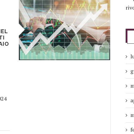
riv
NEL
TI
AIO
l
g
m
024
a
m
f