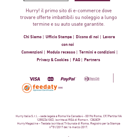
Hurry! il primo sito di e-commerce dove
trovare offerte imbattibili su noleggio a lungo
termine e su auto usate garantite.
Chi Siamo
Ufficio Stampa
Dicono di noi
Lavora
con noi
Convenzioni
Modulo recesso
Termini e condizioni
Privacy & Cookies
FAQ
Partners
Hurry Italia S.r.l. - sede legale a Roma Via Canada 4 - 00196 Roma, CF/Partita IVA
12552361003, iscritta al REA di Roma n. 1382839
Hurry Magazine – Testata iscritta al Tribunale di Roma, Registro per la Stampa
n°51/2017 del 16 marzo 2017.