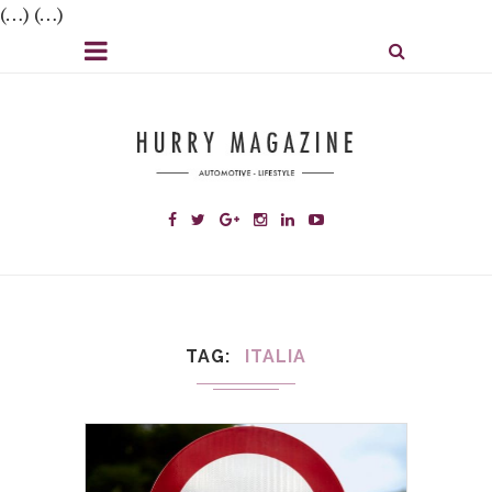
(…) (…)
TAG
ITALIA