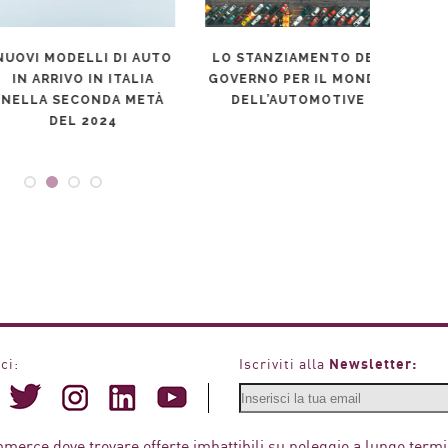
OVI MODELLI DI AUTO
LO STANZIAMENTO DEL
L’AU
IN ARRIVO IN ITALIA
GOVERNO PER IL MONDO
TA
ELLA SECONDA METÀ
DELL’AUTOMOTIVE
DEL 2024
Newsletter:
ci:
Iscriviti alla
mmerce dove trovare offerte imbattibili su noleggio a lungo termi