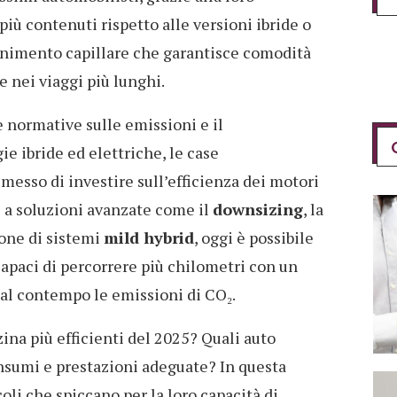
o più contenuti rispetto alle versioni ibride o
fornimento capillare che garantisce comodità
 nei viaggi più lunghi.
 normative sulle emissioni e il
e ibride ed elettriche, le case
esso di investire sull’efficienza dei motori
 a soluzioni avanzate come il
downsizing
, la
ione di sistemi
mild hybrid
, oggi è possibile
capaci di percorrere più chilometri con un
 al contempo le emissioni di CO₂.
ina più efficienti del 2025? Quali auto
nsumi e prestazioni adeguate? In questa
coli che spiccano per la loro capacità di