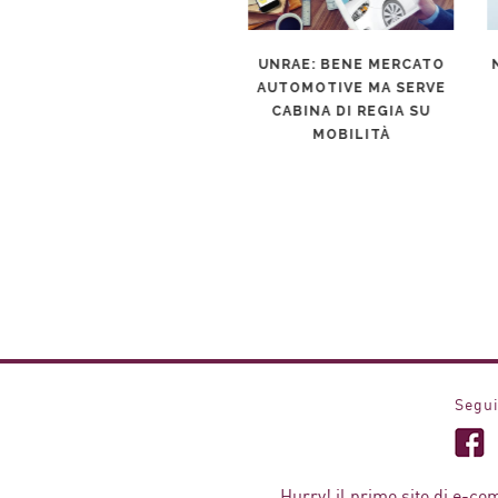
NOLEGGIO LUNGO
UNRAE: BENE MERCATO
NU
ERMINE E CAR SHARING:
AUTOMOTIVE MA SERVE
NUOVE FORME DI
CABINA DI REGIA SU
N
MOBILITÀ.
MOBILITÀ
Segui
Hurry! il primo sito di e-co