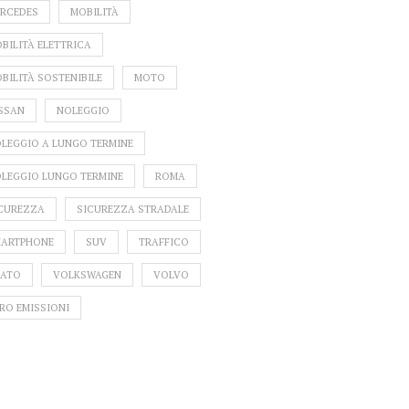
RCEDES
MOBILITÀ
BILITÀ ELETTRICA
BILITÀ SOSTENIBILE
MOTO
SSAN
NOLEGGIO
LEGGIO A LUNGO TERMINE
LEGGIO LUNGO TERMINE
ROMA
CUREZZA
SICUREZZA STRADALE
ARTPHONE
SUV
TRAFFICO
ATO
VOLKSWAGEN
VOLVO
RO EMISSIONI
YAMAHA:
DA ROSS
NU