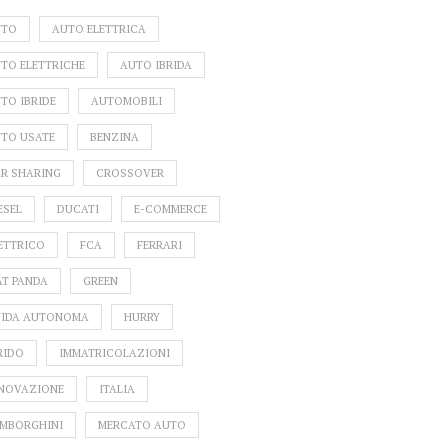
UTO
AUTO ELETTRICA
TO ELETTRICHE
AUTO IBRIDA
TO IBRIDE
AUTOMOBILI
TO USATE
BENZINA
R SHARING
CROSSOVER
ESEL
DUCATI
E-COMMERCE
ETTRICO
FCA
FERRARI
AT PANDA
GREEN
IDA AUTONOMA
HURRY
RIDO
IMMATRICOLAZIONI
NOVAZIONE
ITALIA
MBORGHINI
MERCATO AUTO