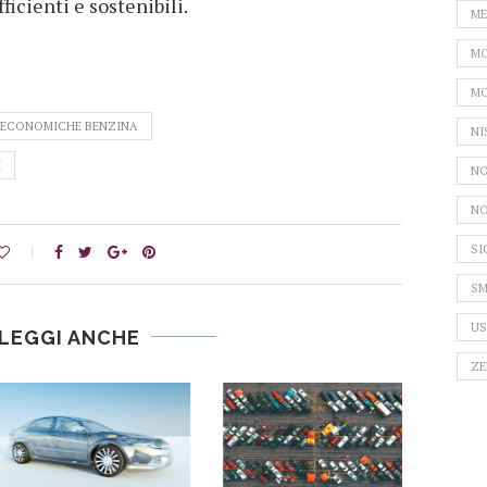
ficienti e sostenibili.
ME
MO
MO
 ECONOMICHE BENZINA
NI
I
NO
NO
SI
SM
US
LEGGI ANCHE
ZE