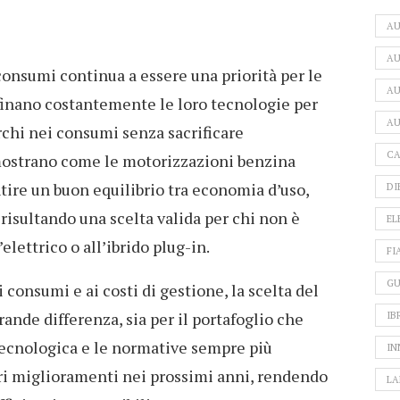
A
AU
 consumi continua a essere una priorità per le
AU
finano costantemente le loro tecnologie per
AU
rchi nei consumi senza sacrificare
CA
 mostrano come le motorizzazioni benzina
tire un buon equilibrio tra economia d’uso,
DI
risultando una scelta valida per chi non è
EL
elettrico o all’ibrido plug-in.
FI
GU
i consumi e ai costi di gestione, la scelta del
ande differenza, sia per il portafoglio che
IB
tecnologica e le normative sempre più
IN
ri miglioramenti nei prossimi anni, rendendo
LA