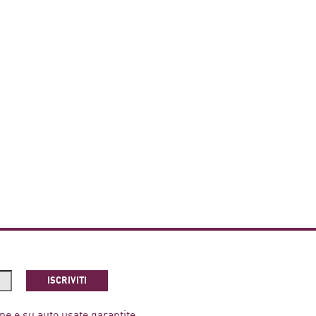
TO DEL FUTURO FA
AUTO ABBANDONATE:
PPA A LAS VEGAS
REGOLE E SOLUZIONI
ISCRIVITI
ne e su auto usate garantite.