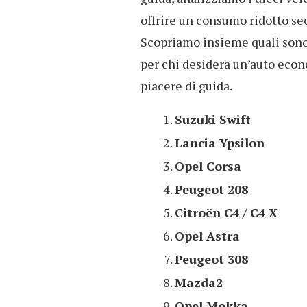
offrire un consumo ridotto se
Scopriamo insieme quali sono 
per chi desidera un’auto eco
piacere di guida.
Suzuki Swift
Lancia Ypsilon
Opel Corsa
Peugeot 208
Citroën C4 / C4 X
Opel Astra
Peugeot 308
Mazda2
Opel Mokka