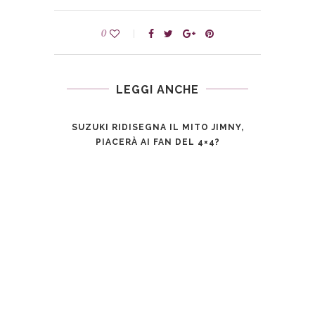
0
LEGGI ANCHE
SUZUKI RIDISEGNA IL MITO JIMNY,
A NO
PIACERÀ AI FAN DEL 4×4?