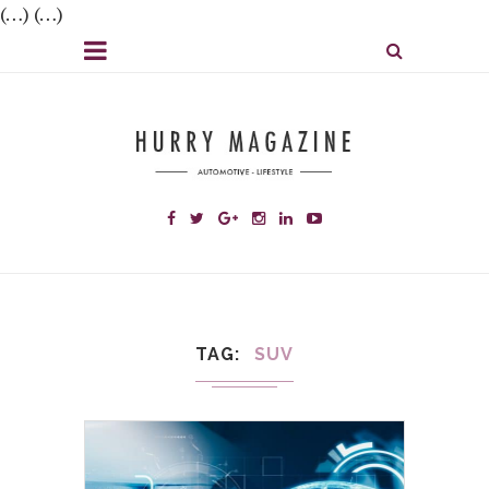
(…) (…)
TAG
SUV