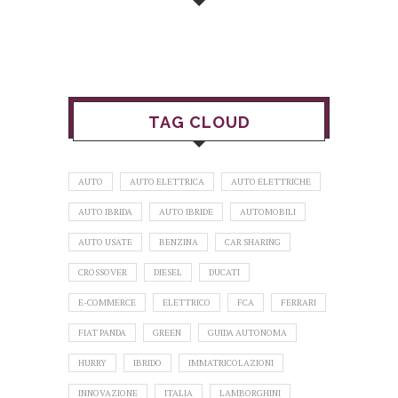
TAG CLOUD
AUTO
AUTO ELETTRICA
AUTO ELETTRICHE
AUTO IBRIDA
AUTO IBRIDE
AUTOMOBILI
AUTO USATE
BENZINA
CAR SHARING
CROSSOVER
DIESEL
DUCATI
E-COMMERCE
ELETTRICO
FCA
FERRARI
FIAT PANDA
GREEN
GUIDA AUTONOMA
HURRY
IBRIDO
IMMATRICOLAZIONI
INNOVAZIONE
ITALIA
LAMBORGHINI