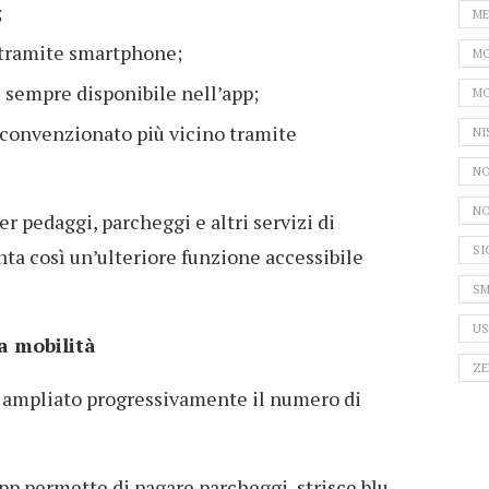
;
ME
tramite smartphone;
MO
i sempre disponibile nell’app;
MO
e convenzionato più vicino tramite
NI
NO
NO
er pedaggi, parcheggi e altri servizi di
SI
nta così un’ulteriore funzione accessibile
SM
US
a mobilità
ZE
a ampliato progressivamente il numero di
app permette di pagare parcheggi, strisce blu,