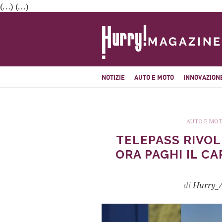
(…) (…)
NOTIZIE
AUTO E MOTO
INNOVAZION
AUTO E MO
TELEPASS RIVOL
ORA PAGHI IL 
di
Hurry_