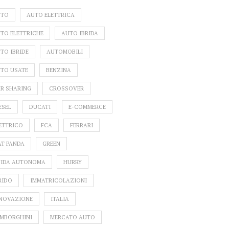
UTO
AUTO ELETTRICA
TO ELETTRICHE
AUTO IBRIDA
TO IBRIDE
AUTOMOBILI
TO USATE
BENZINA
R SHARING
CROSSOVER
ESEL
DUCATI
E-COMMERCE
ETTRICO
FCA
FERRARI
AT PANDA
GREEN
IDA AUTONOMA
HURRY
RIDO
IMMATRICOLAZIONI
NOVAZIONE
ITALIA
MBORGHINI
MERCATO AUTO