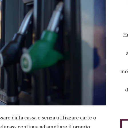
Hu
mob
d
sare dalla cassa e senza utilizzare carte o
elepass continua ad ampliare il proprio