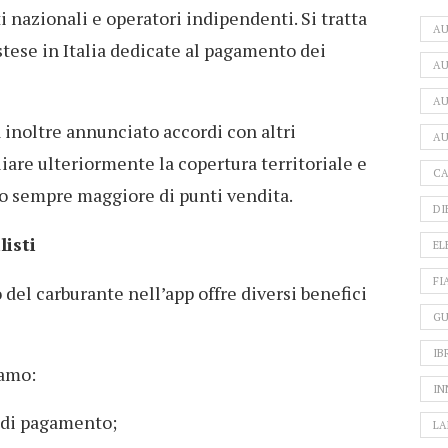
ti nazionali e operatori indipendenti. Si tratta
A
estese in Italia dedicate al pagamento dei
AU
AU
 inoltre annunciato accordi con altri
AU
iare ulteriormente la copertura territoriale e
CA
ero sempre maggiore di punti vendita.
DI
listi
EL
FI
del carburante nell’app offre diversi benefici
GU
IB
iamo:
IN
 di pagamento;
LA