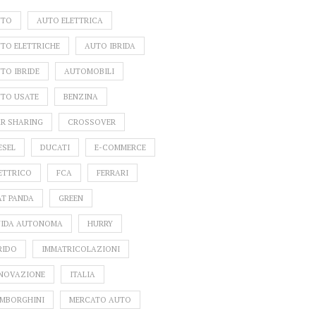
UTO
AUTO ELETTRICA
TO ELETTRICHE
AUTO IBRIDA
TO IBRIDE
AUTOMOBILI
TO USATE
BENZINA
R SHARING
CROSSOVER
ESEL
DUCATI
E-COMMERCE
ETTRICO
FCA
FERRARI
AT PANDA
GREEN
IDA AUTONOMA
HURRY
RIDO
IMMATRICOLAZIONI
NOVAZIONE
ITALIA
MBORGHINI
MERCATO AUTO