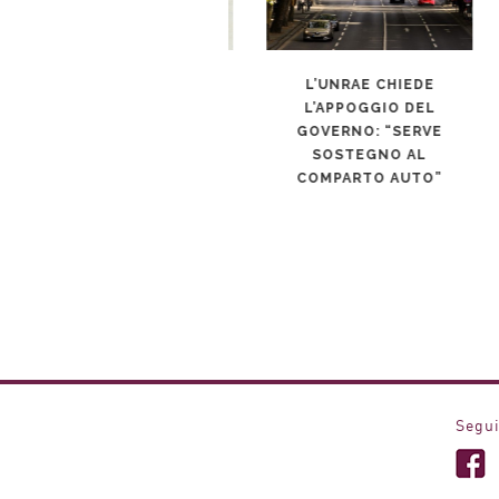
MAVERICK X3 X RS: NATO
L’UNRAE CHIEDE
ME
PER DOMINARE
L’APPOGGIO DEL
GOVERNO: “SERVE
SOSTEGNO AL
COMPARTO AUTO”
Segui