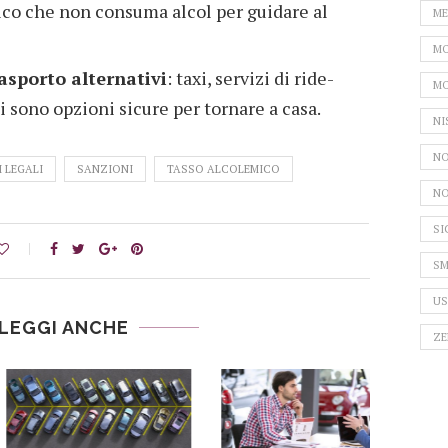
ico che non consuma alcol per guidare al
ME
MO
rasporto alternativi
: taxi, servizi di ride-
MO
 sono opzioni sicure per tornare a casa.
NI
NO
I LEGALI
SANZIONI
TASSO ALCOLEMICO
NO
SI
SM
US
LEGGI ANCHE
ZE