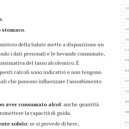
A
e
.
AU
lo stomaco
.
AU
AU
inistero della Salute mette a disposizione un
CA
endo i dati personali e le bevande consumate,
DI
ossimativa del tasso alcolemico. È
EL
uesti calcoli sono indicativi e non tengono
iduali che possono influenzare l’assorbimento
FI
GU
IB
po aver consumato alcol
: anche quantità
mettere la capacità di guida.
IN
nte sobrio
: se si prevede di bere,
LA