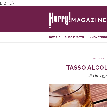
(…) (…)
NOTIZIE
AUTO E MOTO
INNOVAZION
AUTO E M
TASSO ALCOLE
di
Hurry_