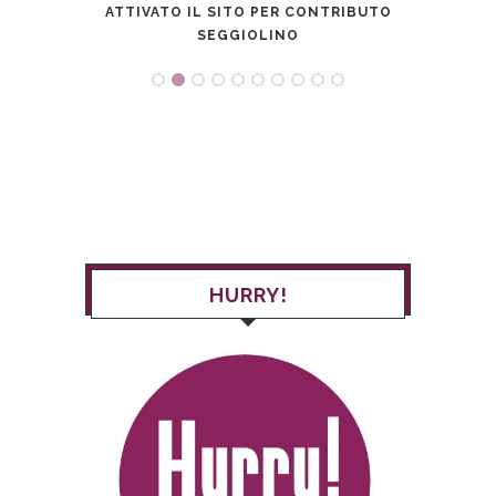
UOVA
ATTIVATO IL SITO PER CONTRIBUTO
PATE
STI
SEGGIOLINO
NOVIT
HURRY!