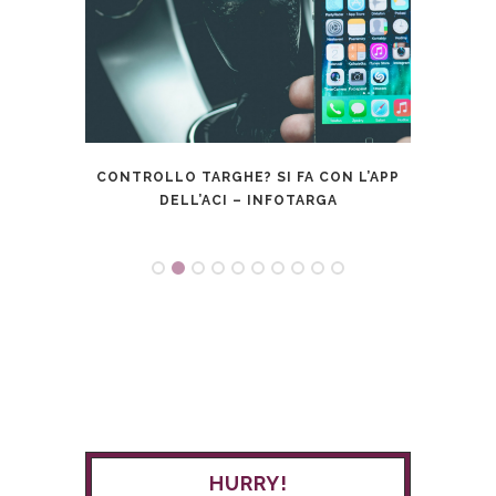
UTTI
CONTROLLO TARGHE? SI FA CON L’APP
H
DELL’ACI – INFOTARGA
HURRY!