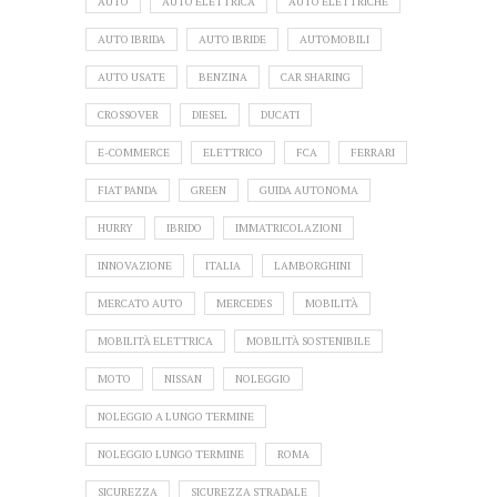
AUTO
AUTO ELETTRICA
AUTO ELETTRICHE
AUTO IBRIDA
AUTO IBRIDE
AUTOMOBILI
AUTO USATE
BENZINA
CAR SHARING
CROSSOVER
DIESEL
DUCATI
E-COMMERCE
ELETTRICO
FCA
FERRARI
FIAT PANDA
GREEN
GUIDA AUTONOMA
HURRY
IBRIDO
IMMATRICOLAZIONI
INNOVAZIONE
ITALIA
LAMBORGHINI
MERCATO AUTO
MERCEDES
MOBILITÀ
MOBILITÀ ELETTRICA
MOBILITÀ SOSTENIBILE
MOTO
NISSAN
NOLEGGIO
NOLEGGIO A LUNGO TERMINE
NOLEGGIO LUNGO TERMINE
ROMA
SICUREZZA
SICUREZZA STRADALE