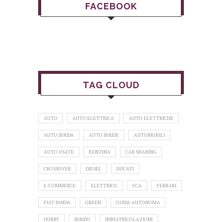
FACEBOOK
TAG CLOUD
AUTO
AUTO ELETTRICA
AUTO ELETTRICHE
AUTO IBRIDA
AUTO IBRIDE
AUTOMOBILI
AUTO USATE
BENZINA
CAR SHARING
CROSSOVER
DIESEL
DUCATI
E-COMMERCE
ELETTRICO
FCA
FERRARI
FIAT PANDA
GREEN
GUIDA AUTONOMA
HURRY
IBRIDO
IMMATRICOLAZIONI