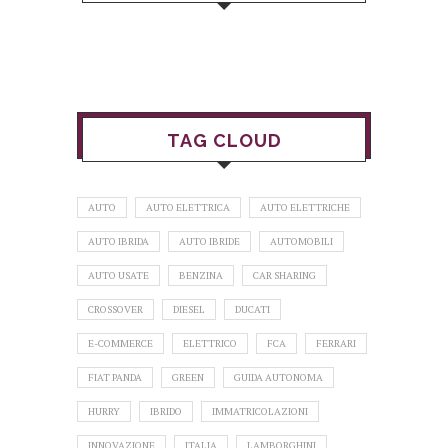
TAG CLOUD
AUTO
AUTO ELETTRICA
AUTO ELETTRICHE
AUTO IBRIDA
AUTO IBRIDE
AUTOMOBILI
AUTO USATE
BENZINA
CAR SHARING
CROSSOVER
DIESEL
DUCATI
E-COMMERCE
ELETTRICO
FCA
FERRARI
FIAT PANDA
GREEN
GUIDA AUTONOMA
HURRY
IBRIDO
IMMATRICOLAZIONI
INNOVAZIONE
ITALIA
LAMBORGHINI