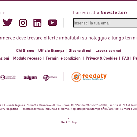
Newsletter:
ci:
Iscriviti alla
mmerce dove trovare offerte imbattibili su noleggio a lungo termi
Chi Siamo
Ufficio Stampa
Dicono di noi
Lavora con noi
zioni
Modulo recesso
Termini e condizioni
Privacy & Cookies
FAQ
P
 S.r.l. - sede legale a Roma Via Canada 4 - 00196 Roma, CF/Partita IVA 12552361003, iscritta al REA di Ro
rry Magazine – Testata iscritta al Tribunale di Roma, Registro per la Stampa n°51/2017 del 16 marzo 20
Back To Top