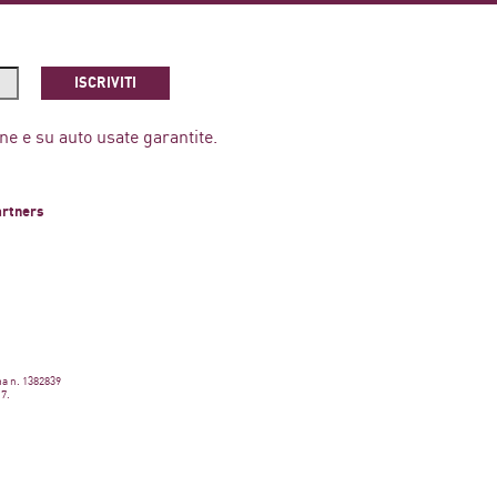
ISCRIVITI
ne e su auto usate garantite.
artners
ma n. 1382839
17.