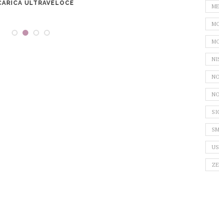
CARICA ULTRAVELOCE
ASSIC
ME
L
MO
MO
NI
NO
NO
SI
SM
US
ZE