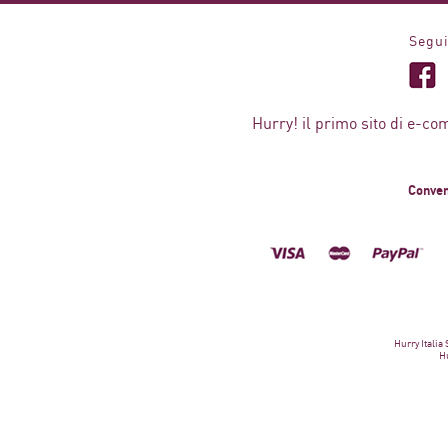
Segui
Hurry! il primo sito di e-co
Conven
Hurry Italia
Hu