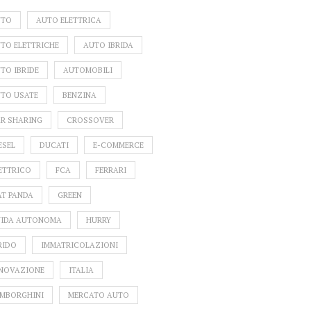
UTO
AUTO ELETTRICA
TO ELETTRICHE
AUTO IBRIDA
TO IBRIDE
AUTOMOBILI
TO USATE
BENZINA
R SHARING
CROSSOVER
ESEL
DUCATI
E-COMMERCE
ETTRICO
FCA
FERRARI
AT PANDA
GREEN
IDA AUTONOMA
HURRY
RIDO
IMMATRICOLAZIONI
NOVAZIONE
ITALIA
EW MOBILITY:
AUTO ABBANDONATE:
NOLE
MBORGHINI
MERCATO AUTO
ERCATO DELLE
REGOLE E SOLUZIONI
TERMIN