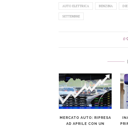
AUTO ELETTRICA
BENZINA
DIE
SETTEMBRE
0
ERCATO AUTO, VENDITE
A SETTEMBRE TORNANO
POSITIVE
MERCATO AUTO: RIPRESA
IN
AD APRILE CON UN
PRI