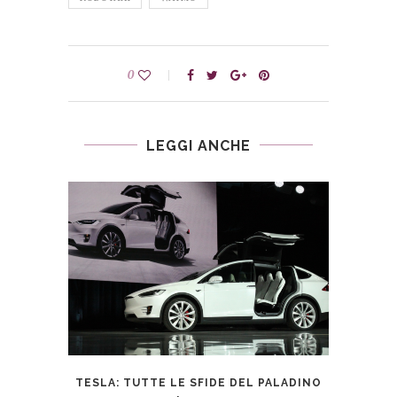
0
LEGGI ANCHE
 DEL
TESLA: TUTTE LE SFIDE DEL PALADINO
ALF