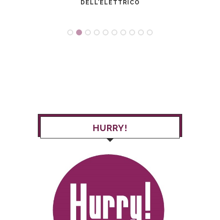
STRO
DELL’ELETTRICO
HURRY!