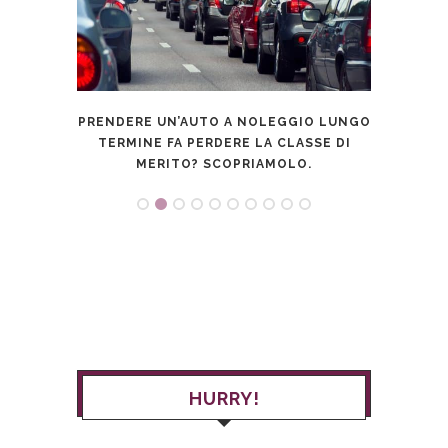
A LA
PRENDERE UN’AUTO A NOLEGGIO LUNGO
“FEEL
A LA
TERMINE FA PERDERE LA CLASSE DI
O
MERITO? SCOPRIAMOLO.
HURRY!