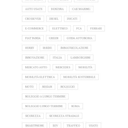
AUTO USATE
BENZINA
CAR SHARING
CROSSOVER
DIESEL
DUCATI
E-COMMERCE
ELETTRICO
FCA
FERRARI
FIAT PANDA
GREEN
GUIDA AUTONOMA
HURRY
IBRIDO
IMMATRICOLAZIONI
INNOVAZIONE
ITALIA
LAMBORGHINI
MERCATO AUTO
MERCEDES
MOBILITÀ
MOBILITÀ ELETTRICA
MOBILITÀ SOSTENIBILE
MOTO
NISSAN
NOLEGGIO
NOLEGGIO A LUNGO TERMINE
NOLEGGIO LUNGO TERMINE
ROMA
SICUREZZA
SICUREZZA STRADALE
SMARTPHONE
SUV
TRAFFICO
USATO