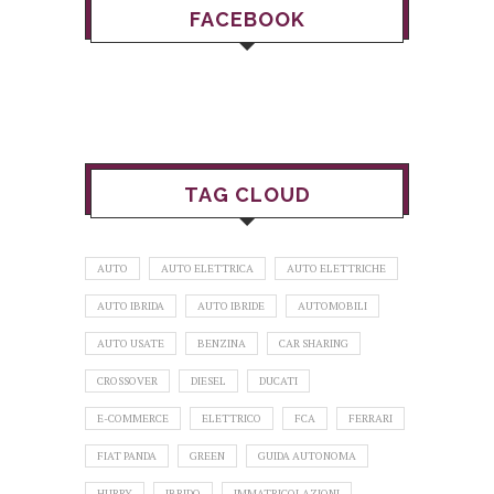
FACEBOOK
TAG CLOUD
AUTO
AUTO ELETTRICA
AUTO ELETTRICHE
AUTO IBRIDA
AUTO IBRIDE
AUTOMOBILI
AUTO USATE
BENZINA
CAR SHARING
CROSSOVER
DIESEL
DUCATI
E-COMMERCE
ELETTRICO
FCA
FERRARI
FIAT PANDA
GREEN
GUIDA AUTONOMA
HURRY
IBRIDO
IMMATRICOLAZIONI