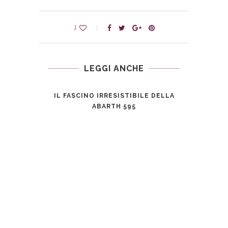
1
LEGGI ANCHE
IL FASCINO IRRESISTIBILE DELLA
ABARTH 595
4:
INCI
ORE
BAST