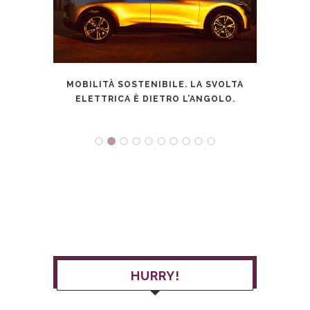
NTI:
MOBILITÀ SOSTENIBILE. LA SVOLTA
LA P
 A
ELETTRICA È DIETRO L’ANGOLO.
L’ITA
TANZA
HURRY!