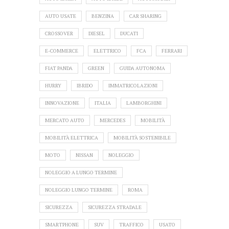
AUTO USATE
BENZINA
CAR SHARING
CROSSOVER
DIESEL
DUCATI
E-COMMERCE
ELETTRICO
FCA
FERRARI
FIAT PANDA
GREEN
GUIDA AUTONOMA
HURRY
IBRIDO
IMMATRICOLAZIONI
INNOVAZIONE
ITALIA
LAMBORGHINI
MERCATO AUTO
MERCEDES
MOBILITÀ
MOBILITÀ ELETTRICA
MOBILITÀ SOSTENIBILE
MOTO
NISSAN
NOLEGGIO
NOLEGGIO A LUNGO TERMINE
NOLEGGIO LUNGO TERMINE
ROMA
SICUREZZA
SICUREZZA STRADALE
SMARTPHONE
SUV
TRAFFICO
USATO