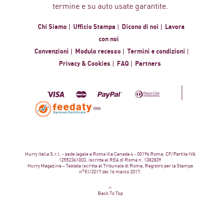
termine e su auto usate garantite.
Chi Siamo
Ufficio Stampa
Dicono di noi
Lavora
con noi
Convenzioni
Modulo recesso
Termini e condizioni
Privacy & Cookies
FAQ
Partners
Hurry Italia S.r.l. - sede legale a Roma Via Canada 4 - 00196 Roma, CF/Partita IVA
12552361003, iscritta al REA di Roma n. 1382839
Hurry Magazine – Testata iscritta al Tribunale di Roma, Registro per la Stampa
n°51/2017 del 16 marzo 2017.
Back To Top