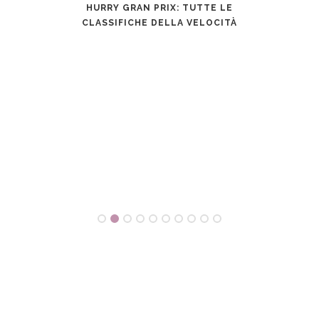
RESTER
HURRY GRAN PRIX: TUTTE LE
CLASSIFICHE DELLA VELOCITÀ
NON S
MOBI