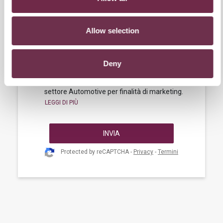
condizioni personali (anche finanziarie), per
potere ricevere offerte personalizzate.
Allow selection
Do il consenso al trattamento dei miei dati
personali da parte di Hurry per il perseguimento
di finalità di marketing
Deny
Do, il consenso alla comunicazione dei miei dati
a Terze Parti operanti nei diversi campi del
settore Automotive per finalità di marketing.
INVIA
Protected by reCAPTCHA -
Privacy
-
Termini