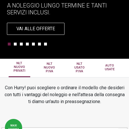
PREASSEGNAZIONE
A NOLEGGIO LUNGO TERMINE E TANTI
SERVIZI INCLUSI.
VAI ALLE OFFERTE
NLT
NLT
NLT
AUTO
NUOVO
NUOVO
USATO
USATE
PRIVATI
P.IVA
P.IVA
Con Hurry! puoi scegliere o ordinare il modello che desideri
con tutti i vantaggi del noleggio e nell'attesa della consegna
ti diamo un'auto in preassegnazione.
MAXI