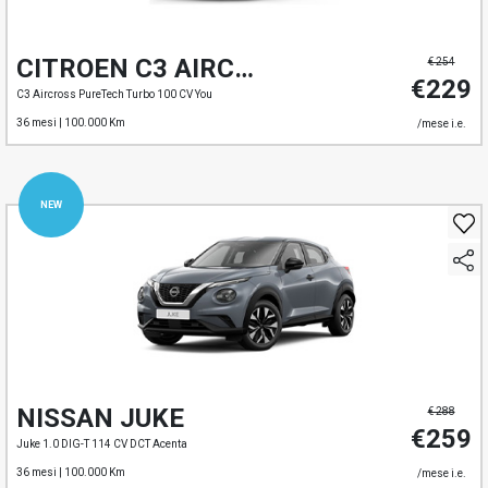
CITROEN C3 AIRCROSS
€ 254
€229
C3 Aircross PureTech Turbo 100 CV You
36 mesi |
100.000 Km
/mese i.e.
NEW
NISSAN JUKE
€ 288
€259
Juke 1.0 DIG-T 114 CV DCT Acenta
36 mesi |
100.000 Km
/mese i.e.