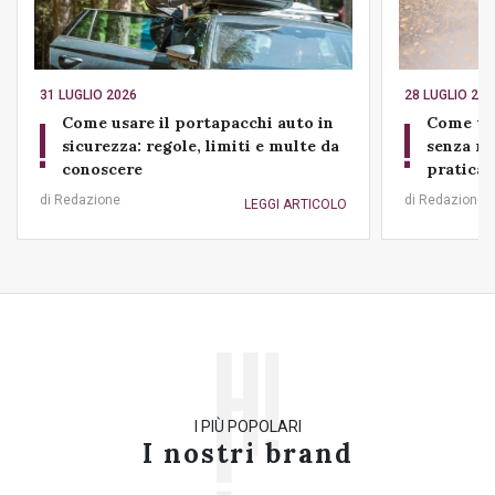
31 LUGLIO 2026
28 LUGLIO 202
Come usare il portapacchi auto in
Come tog
sicurezza: regole, limiti e multe da
senza ro
conoscere
pratica
di Redazione
di Redazione
LEGGI ARTICOLO
I PIÙ POPOLARI
I nostri brand