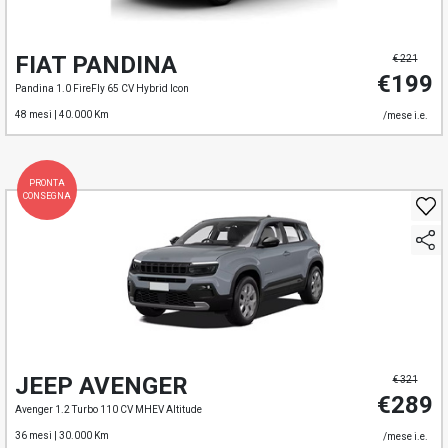
FIAT PANDINA
€ 221
€199
Pandina 1.0 FireFly 65 CV Hybrid Icon
48 mesi |
40.000 Km
/mese i.e.
PRONTA
CONSEGNA
JEEP AVENGER
€ 321
€289
Avenger 1.2 Turbo 110 CV MHEV Altitude
36 mesi |
30.000 Km
/mese i.e.