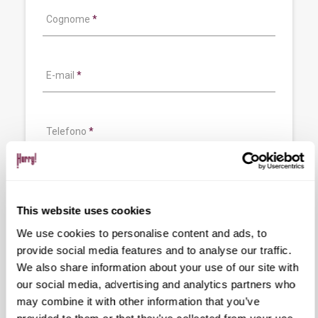
Cognome
*
E-mail
*
Telefono
*
CAP
*
This website uses cookies
Tipologia Cliente:
We use cookies to personalise content and ads, to
provide social media features and to analyse our traffic.
Persona fisica
Società
We also share information about your use of our site with
Libero professionista
our social media, advertising and analytics partners who
may combine it with other information that you’ve
Tipologia prodotto
*