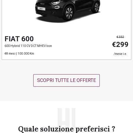
FIAT 600
€ 332
€299
600 Hybrid 110 CV DCT MHEV Icon
48 mesi |
100.000 Km
/mese i.e.
SCOPRI TUTTE LE OFFERTE
Quale soluzione preferisci ?