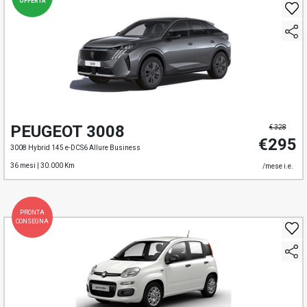
OFFERTA
PEUGEOT 3008
€ 328
€295
3008 Hybrid 145 e-DCS6 Allure Business
36 mesi |
30.000 Km
/mese i.e.
PRONTA
CONSEGNA