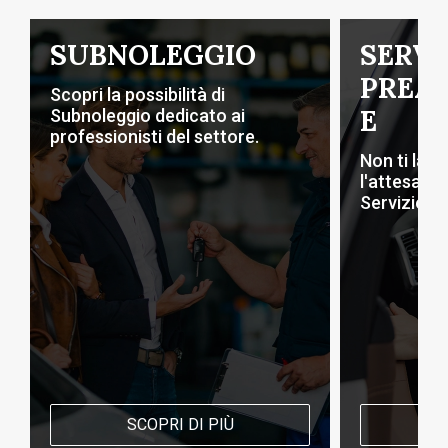
SUBNOLEGGIO
SERVI
PREA
Scopri la possibilità di
E
Subnoleggio dedicato ai
professionisti del settore.
Non ti las
l'attesa del
Servizio d
SCOPRI DI PIÙ
S