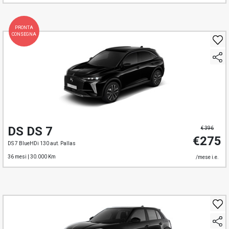
PRONTA
CONSEGNA
DS DS 7
€ 396
€275
DS 7 BlueHDi 130 aut. Pallas
36 mesi |
30.000 Km
/mese i.e.