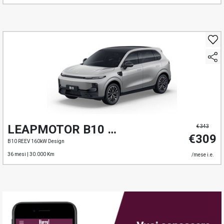
LEAPMOTOR B10 REEV
€ 343
€309
B10 REEV 160kW Design
36 mesi |
30.000 Km
/mese i.e.