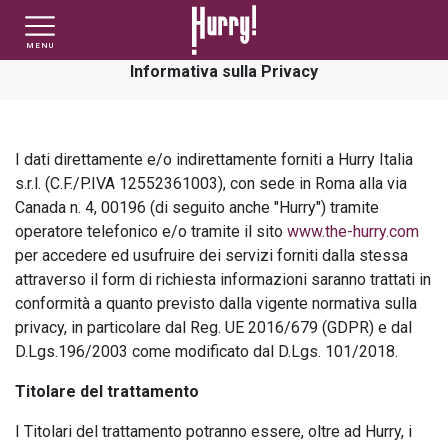
MENU
Informativa sulla Privacy
NLT PRIVATI
NLT USATO PRIVATI
NLT NUOVO
I dati direttamente e/o indirettamente forniti a Hurry Italia
NLT AZIENDE - P.IVA
NLT USATO AZIENDE - P. IVA
NLT USATO
s.r.l. (C.F./P.IVA 12552361003), con sede in Roma alla via
Canada n. 4, 00196 (di seguito anche "Hurry") tramite
operatore telefonico e/o tramite il sito
www.the-hurry.com
AUTO USATE
per accedere ed usufruire dei servizi forniti dalla stessa
attraverso il form di richiesta informazioni saranno trattati in
conformità a quanto previsto dalla vigente normativa sulla
FINANZIAMENTO
privacy, in particolare dal Reg. UE 2016/679 (GDPR) e dal
D.Lgs.196/2003 come modificato dal D.Lgs. 101/2018.
VALUTA E VENDI
Titolare del trattamento
I Titolari del trattamento potranno essere, oltre ad Hurry, i