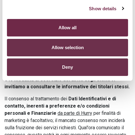
dati in caso di infrazioni al Codice della Strada. Previo
Show details
consenso saranno trattati i Dati Particolari connessi alla tua
immagine e/o alle particolari condizioni fisiche, rilevabili dal
documento per verificare l' idoneità alla guida dei veicoli
Allow all
eventualmente prescelti ed adempiere ad un preciso
obbligo normativo. Un eventuale rifiuto di comunicare i dati
sopra indicati, potrebbe comportare l’impossibilità di
Allow selection
conseguire le finalità per cui gli stessi vengono raccolti.
Per ogni ulteriore informazione inerente i trattamenti
Deny
posti in essere dai titolari, il periodo di conservazione
e le modalità di esercizio dei diritti degli atenti vi
invitiamo a consultare le informative dei titolari stessi.
Il consenso al trattamento dei
Dati Identificativi e di
contatto, inerenti a preferenze e/o condizioni
personali e Finanziarie
da parte di Hurry
per finalità di
marketing è facoltativo; il mancato consenso non inciderà
sulla fruizione dei servizi richiesti. Qual'ora comunicato il
consenso, questo potrà in ogni momento essere revocato.