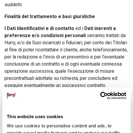
suddetti.
Finalità del trattamento e basi giuridiche
I Dati Identificativi e di contatto
ed i
Dati inerenti a
preferenze e/o condizioni personali
verranno trattati da
Hurry, e/o da Suoi incaricati o fiduciari, per conto dei Titolari
al fine di poter ricontattare il cliente, anche telefonicamente,
per la redazione e l’invio di un preventivo e per l’eventuale
conclusione di un contratto e di ogni eventuale connessa
operazione successiva, quale l’esecuzione di misure
precontrattuali adottate su richiesta, per concludere ed
eseguire eventualmente un successivo contratto.
I Dati Identificativi, Bancari e Finanziari
verranno trattati
dai Titolari, anche tramite interrogazioni a società autonome,
Titolari, che forniscono servizi di informazioni commerciali,
(la cui informativa privacy è consultabile presso il sito
This website uses cookies
www.informativaprivacyancic.it
,) o servizi di informazioni
We use cookies to personalise content and ads, to
creditizie, qualora aderenti al Sistema di Informazioni
provide social media features and to analyse our traffic.