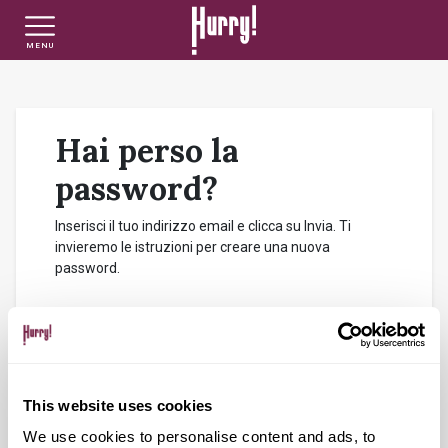
MENU
NLT PRIVATI
NLT USATO PRIVATI
NLT NUOVO
Hai perso la
NLT AZIENDE - P.IVA
NLT USATO AZIENDE - P. IVA
NLT USATO
password?
Inserisci il tuo indirizzo email e clicca su Invia. Ti
AUTO USATE
invieremo le istruzioni per creare una nuova
password.
FINANZIAMENTO
E-mail
*
VALUTA E VENDI
This website uses cookies
We use cookies to personalise content and ads, to