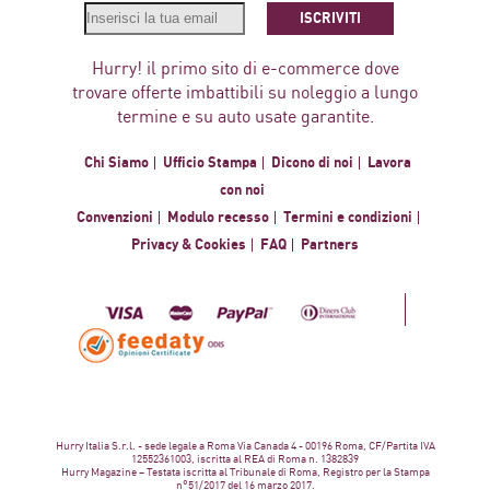
ISCRIVITI
Hurry! il primo sito di e-commerce dove
trovare offerte imbattibili su noleggio a lungo
termine e su auto usate garantite.
Chi Siamo
Ufficio Stampa
Dicono di noi
Lavora
con noi
Convenzioni
Modulo recesso
Termini e condizioni
Privacy & Cookies
FAQ
Partners
Hurry Italia S.r.l. - sede legale a Roma Via Canada 4 - 00196 Roma, CF/Partita IVA
12552361003, iscritta al REA di Roma n. 1382839
Hurry Magazine – Testata iscritta al Tribunale di Roma, Registro per la Stampa
n°51/2017 del 16 marzo 2017.