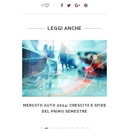
0
LEGGI ANCHE
 E
MERCATO AUTO 2024: CRESCITA E SFIDE
TUTTI
LORE
DEL PRIMO SEMESTRE