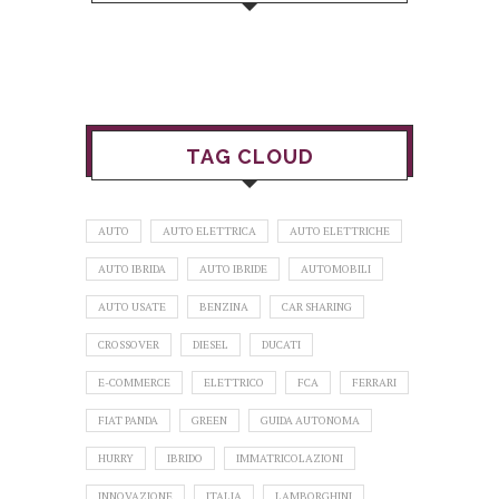
TAG CLOUD
AUTO
AUTO ELETTRICA
AUTO ELETTRICHE
AUTO IBRIDA
AUTO IBRIDE
AUTOMOBILI
AUTO USATE
BENZINA
CAR SHARING
CROSSOVER
DIESEL
DUCATI
E-COMMERCE
ELETTRICO
FCA
FERRARI
FIAT PANDA
GREEN
GUIDA AUTONOMA
HURRY
IBRIDO
IMMATRICOLAZIONI
INNOVAZIONE
ITALIA
LAMBORGHINI