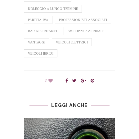
NOLEGGIO A LUNGO TERMINE
PARTITA IVA
PROFESSIONISTI ASSOCIATI
RAPPRESENTANTI
SVILUPPO AZIENDALE
VANTAGGI
VEICOLI ELETTRICI
VEICOLI IBRIDI
1
LEGGI ANCHE
SUL
LA S