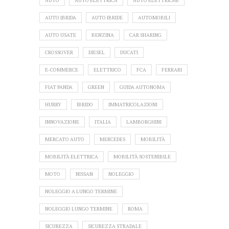
AUTO
AUTO ELETTRICA
AUTO ELETTRICHE
AUTO IBRIDA
AUTO IBRIDE
AUTOMOBILI
AUTO USATE
BENZINA
CAR SHARING
CROSSOVER
DIESEL
DUCATI
E-COMMERCE
ELETTRICO
FCA
FERRARI
FIAT PANDA
GREEN
GUIDA AUTONOMA
HURRY
IBRIDO
IMMATRICOLAZIONI
INNOVAZIONE
ITALIA
LAMBORGHINI
MERCATO AUTO
MERCEDES
MOBILITÀ
MOBILITÀ ELETTRICA
MOBILITÀ SOSTENIBILE
MOTO
NISSAN
NOLEGGIO
NOLEGGIO A LUNGO TERMINE
NOLEGGIO LUNGO TERMINE
ROMA
SICUREZZA
SICUREZZA STRADALE