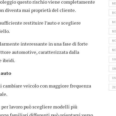
l noleggio questo rischio viene completamente
ME
on diventa mai proprietà del cliente.
MO
ufficiente restituire l’auto e scegliere
MO
ello.
NI
NO
larmente interessante in una fase di forte
NO
ttore automotive, caratterizzata dalla
 ibridi.
SI
SM
l’auto
US
 di cambiare veicolo con maggiore frequenza
ZE
ale.
 per lavoro può scegliere modelli più
enze familiari differenti può orientarsi verso