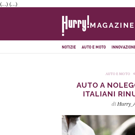
(…) (…)
NOTIZIE
AUTO E MOTO
INNOVAZION
AUTO E MOTO
AUTO A NOLEG
ITALIANI RI
di
Hurry_