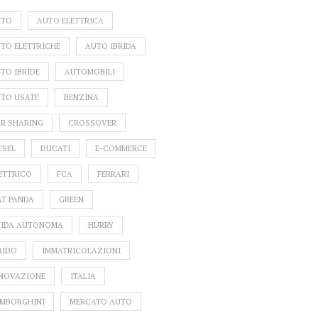
UTO
AUTO ELETTRICA
TO ELETTRICHE
AUTO IBRIDA
TO IBRIDE
AUTOMOBILI
TO USATE
BENZINA
R SHARING
CROSSOVER
ESEL
DUCATI
E-COMMERCE
ETTRICO
FCA
FERRARI
AT PANDA
GREEN
IDA AUTONOMA
HURRY
RIDO
IMMATRICOLAZIONI
NOVAZIONE
ITALIA
MBORGHINI
MERCATO AUTO