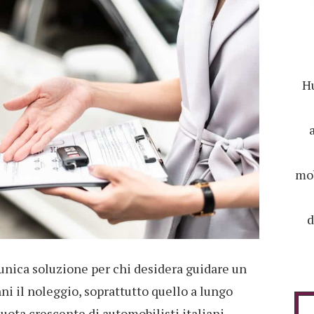
Hu
mob
d
unica soluzione per chi desidera guidare un
ni il noleggio, soprattutto quello a lungo
uota crescente di automobilisti italiani