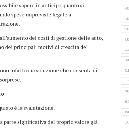
ossibile sapere in anticipo quanto si
A
tando spese impreviste legate a
AU
urazione.
AU
all’aumento dei costi di gestione delle auto,
AU
 dei principali motivi di crescita del
CA
DI
ono infatti una soluzione che consenta di
EL
sorprese.
FI
GU
to
IB
quisto è la svalutazione.
IN
parte significativa del proprio valore già
LA