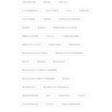
CROSSOVER
DIESEL
DUCATI
E-COMMERCE
ELETTRICO
FCA
FERRARI
FIAT PANDA
GREEN
GUIDA AUTONOMA
HURRY
IBRIDO
IMMATRICOLAZIONI
INNOVAZIONE
ITALIA
LAMBORGHINI
MERCATO AUTO
MERCEDES
MOBILITÀ
MOBILITÀ ELETTRICA
MOBILITÀ SOSTENIBILE
MOTO
NISSAN
NOLEGGIO
NOLEGGIO A LUNGO TERMINE
NOLEGGIO LUNGO TERMINE
ROMA
SICUREZZA
SICUREZZA STRADALE
SMARTPHONE
SUV
TRAFFICO
USATO
VOLKSWAGEN
VOLVO
ZERO EMISSIONI