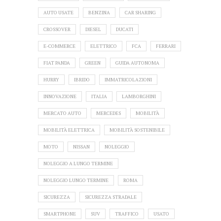
AUTO USATE
BENZINA
CAR SHARING
CROSSOVER
DIESEL
DUCATI
E-COMMERCE
ELETTRICO
FCA
FERRARI
FIAT PANDA
GREEN
GUIDA AUTONOMA
HURRY
IBRIDO
IMMATRICOLAZIONI
INNOVAZIONE
ITALIA
LAMBORGHINI
MERCATO AUTO
MERCEDES
MOBILITÀ
MOBILITÀ ELETTRICA
MOBILITÀ SOSTENIBILE
MOTO
NISSAN
NOLEGGIO
NOLEGGIO A LUNGO TERMINE
NOLEGGIO LUNGO TERMINE
ROMA
SICUREZZA
SICUREZZA STRADALE
SMARTPHONE
SUV
TRAFFICO
USATO