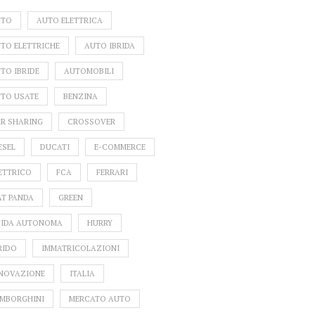
UTO
AUTO ELETTRICA
TO ELETTRICHE
AUTO IBRIDA
TO IBRIDE
AUTOMOBILI
TO USATE
BENZINA
R SHARING
CROSSOVER
ESEL
DUCATI
E-COMMERCE
ETTRICO
FCA
FERRARI
AT PANDA
GREEN
IDA AUTONOMA
HURRY
RIDO
IMMATRICOLAZIONI
NOVAZIONE
ITALIA
MBORGHINI
MERCATO AUTO