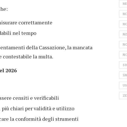
ME
che:
MO
 misurare correttamente
MO
idabili nel tempo
NI
NO
ientamenti della Cassazione, la mancata
NO
e contestabile la multa.
SI
el 2026
SM
US
ZE
sere censiti e verificabili
 più chiari per validità e utilizzo
icare la conformità degli strumenti