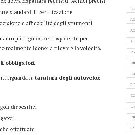
x dovrà rispettare requisiti tecnici precisi
A
ure standard di certificazione
AU
ecisione e affidabilità degli strumenti
AU
 quadro più rigoroso e trasparente per
AU
no realmente idonei a rilevare la velocità.
CA
li obbligatori
DI
EL
nti riguarda la
taratura degli autovelox
.
FI
GU
ngoli dispositivi
IB
igatori
IN
iche effettuate
LA