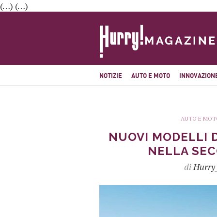
(…) (…)
NOTIZIE
AUTO E MOTO
INNOVAZION
AUTO E MOT
NUOVI MODELLI D
NELLA SEC
di
Hurry