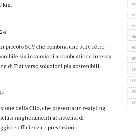
0 km.
ME
MO
MO
24
NI
 un piccolo SUV che combina uno stile rétro
NO
nibile sia in versioni a combustione interna
NO
one di Fiat verso soluzioni più sostenibili.
SI
SM
US
24
ZE
zione della Clio, che presenta un restyling
nclusi miglioramenti al sistema di
ggiore efficienza e prestazioni.