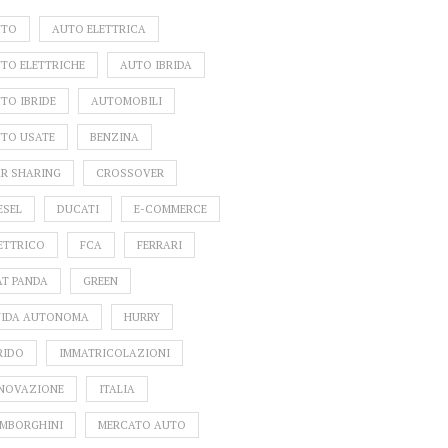
UTO
AUTO ELETTRICA
TO ELETTRICHE
AUTO IBRIDA
TO IBRIDE
AUTOMOBILI
TO USATE
BENZINA
R SHARING
CROSSOVER
ESEL
DUCATI
E-COMMERCE
ETTRICO
FCA
FERRARI
AT PANDA
GREEN
IDA AUTONOMA
HURRY
RIDO
IMMATRICOLAZIONI
NOVAZIONE
ITALIA
MBORGHINI
MERCATO AUTO