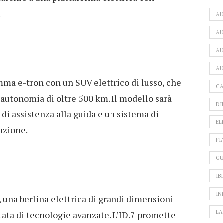
.
A
AU
AU
AU
mma e-tron con un SUV elettrico di lusso, che
CA
’autonomia di oltre 500 km. Il modello sarà
DI
di assistenza alla guida e un sistema di
EL
azione.
FI
GU
IB
IN
 una berlina elettrica di grandi dimensioni
LA
tata di tecnologie avanzate. L’ID.7 promette