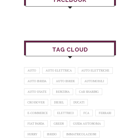
TAG CLOUD
AUTO
AUTO ELETTRICA
AUTO ELETTRICHE
AUTO IBRIDA
AUTO IBRIDE
AUTOMOBILI
AUTO USATE
BENZINA
CAR SHARING
CROSSOVER
DIESEL
DUCATI
E-COMMERCE
ELETTRICO
FCA
FERRARI
FIAT PANDA
GREEN
GUIDA AUTONOMA
HURRY
IBRIDO
IMMATRICOLAZIONI