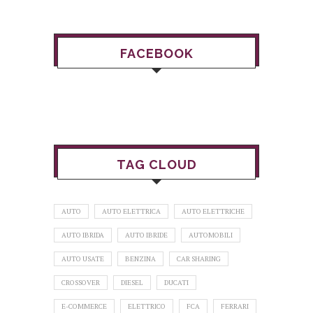
FACEBOOK
TAG CLOUD
AUTO
AUTO ELETTRICA
AUTO ELETTRICHE
AUTO IBRIDA
AUTO IBRIDE
AUTOMOBILI
AUTO USATE
BENZINA
CAR SHARING
CROSSOVER
DIESEL
DUCATI
E-COMMERCE
ELETTRICO
FCA
FERRARI