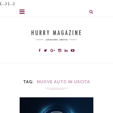
(…) (…)
TAG
NUOVE AUTO IN USCITA