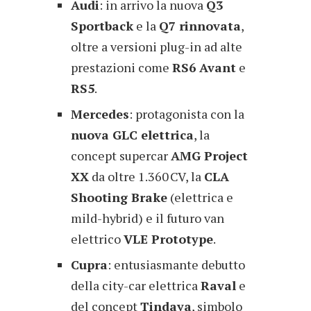
Audi
: in arrivo la nuova
Q3
Sportback
e la
Q7 rinnovata
,
oltre a versioni plug-in ad alte
prestazioni come
RS6 Avant
e
RS5
.
Mercedes
: protagonista con la
nuova GLC elettrica
, la
concept supercar
AMG Project
XX
da oltre 1.360 CV, la
CLA
Shooting Brake
(elettrica e
mild-hybrid) e il futuro van
elettrico
VLE Prototype
.
Cupra
: entusiasmante debutto
della city-car elettrica
Raval
e
del concept
Tindaya
, simbolo