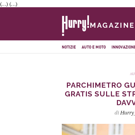
(…) (…)
NOTIZIE
AUTO E MOTO
INNOVAZION
AU
PARCHIMETRO GU
GRATIS SULLE ST
DAV
di
Hurry