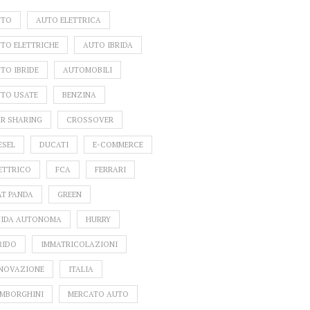
UTO
AUTO ELETTRICA
TO ELETTRICHE
AUTO IBRIDA
TO IBRIDE
AUTOMOBILI
TO USATE
BENZINA
R SHARING
CROSSOVER
ESEL
DUCATI
E-COMMERCE
ETTRICO
FCA
FERRARI
AT PANDA
GREEN
IDA AUTONOMA
HURRY
RIDO
IMMATRICOLAZIONI
NOVAZIONE
ITALIA
MBORGHINI
MERCATO AUTO