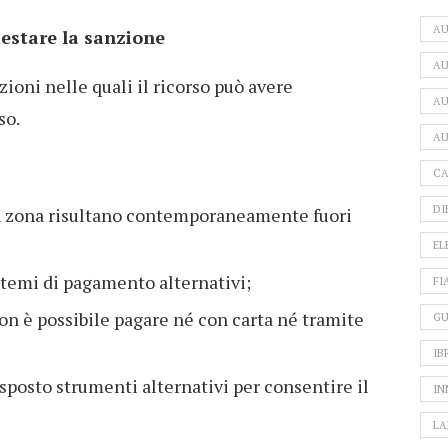
A
ntestare la sanzione
AU
zioni nelle quali il ricorso può avere
AU
so.
AU
CA
DI
la zona risultano contemporaneamente fuori
EL
stemi di pagamento alternativi;
FI
on è possibile pagare né con carta né tramite
GU
IB
posto strumenti alternativi per consentire il
IN
LA