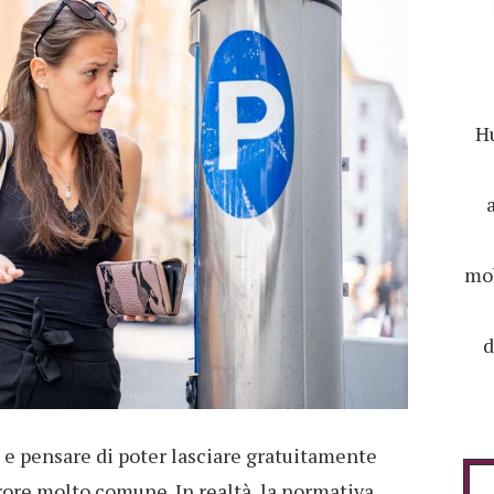
Hu
mob
d
 e pensare di poter lasciare gratuitamente
errore molto comune. In realtà, la normativa