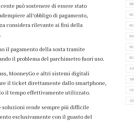
ME
ucente può sostenere di essere stato
i adempiere all’obbligo di pagamento,
MO
a considera rilevante ai fini della
MO
.
NI
NO
 il pagamento della sosta tramite
ando il problema del parchimetro fuori uso.
NO
SI
ss, MooneyGo e altri sistemi digitali
SM
are il ticket direttamente dallo smartphone,
US
lo il tempo effettivamente utilizzato.
ZE
e soluzioni rende sempre più difficile
ento esclusivamente con il guasto del