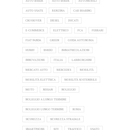
AUTO IBRIDA
AUTO IBRIDE
AUTOMOBILI
AUTO USATE
BENZINA
CAR SHARING
CROSSOVER
DIESEL
DUCATI
E-COMMERCE
ELETTRICO
FCA
FERRARI
FIAT PANDA
GREEN
GUIDA AUTONOMA
HURRY
IBRIDO
IMMATRICOLAZIONI
INNOVAZIONE
ITALIA
LAMBORGHINI
MERCATO AUTO
MERCEDES
MOBILITÀ
MOBILITÀ ELETTRICA
MOBILITÀ SOSTENIBILE
MOTO
NISSAN
NOLEGGIO
NOLEGGIO A LUNGO TERMINE
NOLEGGIO LUNGO TERMINE
ROMA
SICUREZZA
SICUREZZA STRADALE
SMARTPHONE
SUV
TRAFFICO
USATO