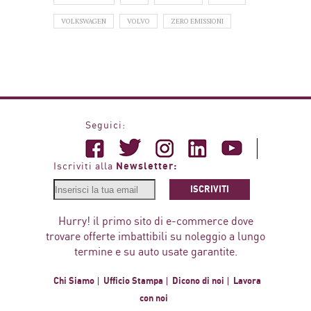
VOLKSWAGEN
VOLVO
ZERO EMISSIONI
Seguici:
Newsletter:
Iscriviti alla
ISCRIVITI
Hurry! il primo sito di e-commerce dove
trovare offerte imbattibili su noleggio a lungo
termine e su auto usate garantite.
Chi Siamo
Ufficio Stampa
Dicono di noi
Lavora
con noi