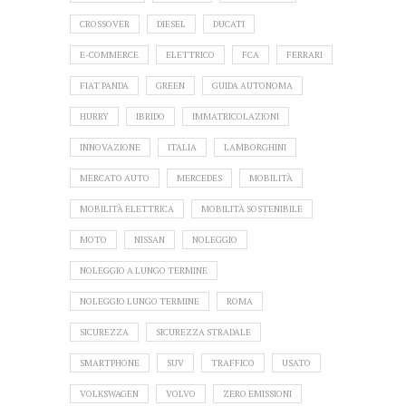
CROSSOVER
DIESEL
DUCATI
E-COMMERCE
ELETTRICO
FCA
FERRARI
FIAT PANDA
GREEN
GUIDA AUTONOMA
HURRY
IBRIDO
IMMATRICOLAZIONI
INNOVAZIONE
ITALIA
LAMBORGHINI
MERCATO AUTO
MERCEDES
MOBILITÀ
MOBILITÀ ELETTRICA
MOBILITÀ SOSTENIBILE
MOTO
NISSAN
NOLEGGIO
NOLEGGIO A LUNGO TERMINE
NOLEGGIO LUNGO TERMINE
ROMA
SICUREZZA
SICUREZZA STRADALE
SMARTPHONE
SUV
TRAFFICO
USATO
VOLKSWAGEN
VOLVO
ZERO EMISSIONI