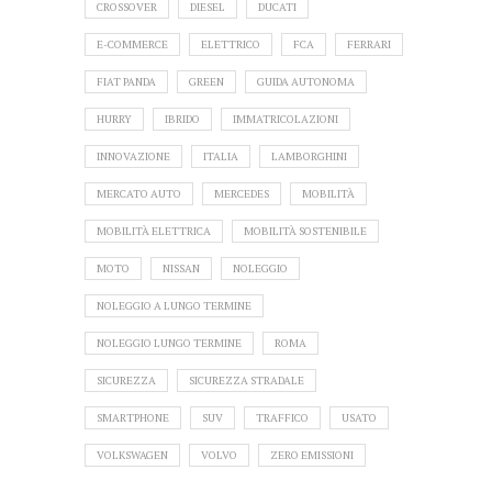
CROSSOVER
DIESEL
DUCATI
E-COMMERCE
ELETTRICO
FCA
FERRARI
FIAT PANDA
GREEN
GUIDA AUTONOMA
HURRY
IBRIDO
IMMATRICOLAZIONI
INNOVAZIONE
ITALIA
LAMBORGHINI
MERCATO AUTO
MERCEDES
MOBILITÀ
MOBILITÀ ELETTRICA
MOBILITÀ SOSTENIBILE
MOTO
NISSAN
NOLEGGIO
NOLEGGIO A LUNGO TERMINE
NOLEGGIO LUNGO TERMINE
ROMA
SICUREZZA
SICUREZZA STRADALE
SMARTPHONE
SUV
TRAFFICO
USATO
VOLKSWAGEN
VOLVO
ZERO EMISSIONI