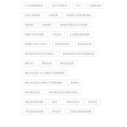
E-COMMERCE
ELETTRICO
FCA
FERRARI
FIAT PANDA
GREEN
GUIDA AUTONOMA
HURRY
IBRIDO
IMMATRICOLAZIONI
INNOVAZIONE
ITALIA
LAMBORGHINI
MERCATO AUTO
MERCEDES
MOBILITÀ
MOBILITÀ ELETTRICA
MOBILITÀ SOSTENIBILE
MOTO
NISSAN
NOLEGGIO
NOLEGGIO A LUNGO TERMINE
NOLEGGIO LUNGO TERMINE
ROMA
SICUREZZA
SICUREZZA STRADALE
SMARTPHONE
SUV
TRAFFICO
USATO
VOLKSWAGEN
VOLVO
ZERO EMISSIONI