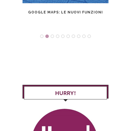
GOM
ESTO
GOOGLE MAPS: LE NUOVI FUNZIONI
ITAL
UIDA!
HURRY!