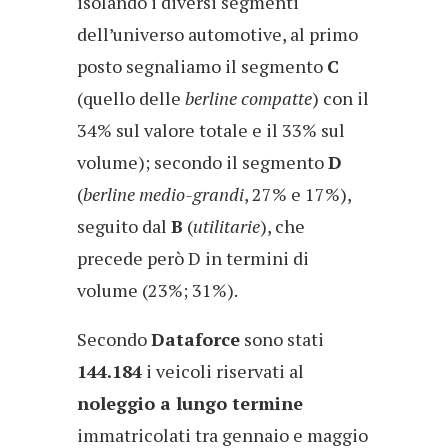
isolando i diversi segmenti
dell’universo automotive, al primo
posto segnaliamo il segmento
C
(quello delle
berline compatte
) con il
34% sul valore totale e il 33% sul
volume); secondo il segmento
D
(
berline medio-grandi
, 27% e 17%),
seguito dal
B
(
utilitarie
), che
precede però D in termini di
volume (23%; 31%).
Secondo
Dataforce
sono stati
144.184
i veicoli riservati al
noleggio a lungo termine
immatricolati tra gennaio e maggio