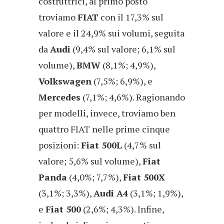
costruttrici, al primo posto
troviamo
FIAT
con il 17,3% sul
valore e il 24,9% sui volumi, seguita
da
Audi
(9,4% sul valore; 6,1% sul
volume),
BMW
(8,1%; 4,9%),
Volkswagen
(7,5%; 6,9%), e
Mercedes
(7,1%; 4,6%). Ragionando
per modelli, invece, troviamo ben
quattro FIAT nelle prime cinque
posizioni:
Fiat 500L
(4,7% sul
valore; 5,6% sul volume),
Fiat
Panda
(4,0%; 7,7%),
Fiat 500X
(3,1%; 3,3%),
Audi A4
(3,1%; 1,9%),
e
Fiat 500
(2,6%; 4,3%). Infine,