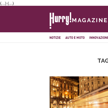
(…) (…)
NOTIZIE
AUTO E MOTO
INNOVAZION
TA