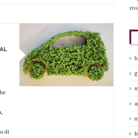
riv
,
 AL
l
g
m
che
a
a,
m
o di
f