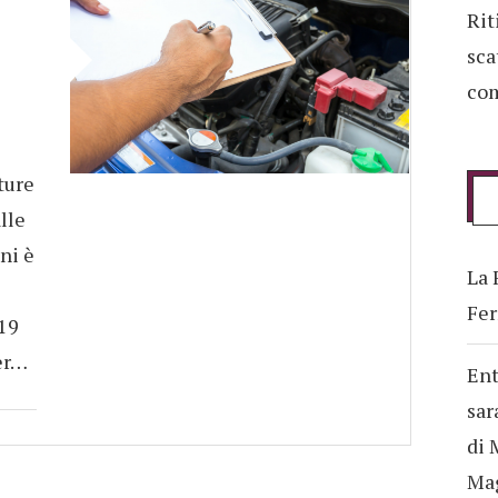
Rit
sca
com
l
ture
lle
ni è
La 
Fer
 19
er…
Ent
sar
di 
Ma