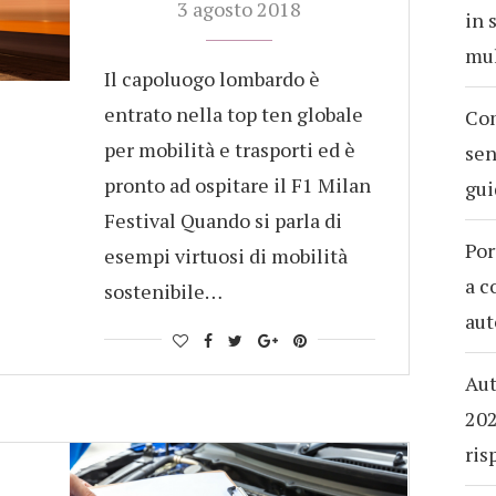
3 agosto 2018
in 
mul
Il capoluogo lombardo è
entrato nella top ten globale
Com
per mobilità e trasporti ed è
sen
pronto ad ospitare il F1 Milan
gui
Festival Quando si parla di
Por
esempi virtuosi di mobilità
a c
sostenibile…
aut
Aut
202
ris