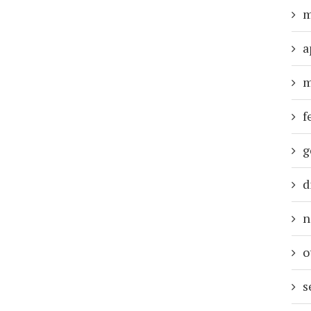
m
a
m
f
g
d
n
o
s