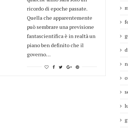
m
ricordo di epoche passate.
Quella che apparentemente
f
può sembrare una previsione
g
fantascientifica è in realtà un
piano ben definito che il
d
governo…
n
o
s
l
g