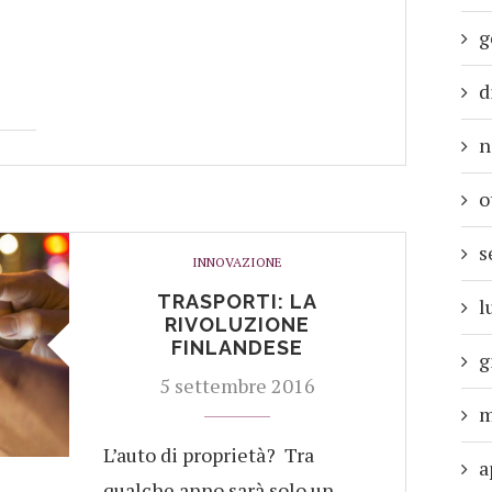
g
d
n
o
s
INNOVAZIONE
TRASPORTI: LA
l
RIVOLUZIONE
FINLANDESE
g
5 settembre 2016
m
L’auto di proprietà? Tra
a
qualche anno sarà solo un