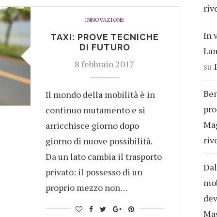
riv
INNOVAZIONE
In 
TAXI: PROVE TECNICHE
DI FUTURO
Lam
8 febbraio 2017
su
Ben
Il mondo della mobilità è in
pro
continuo mutamento e si
Ma
arricchisce giorno dopo
riv
giorno di nuove possibilità.
Da un lato cambia il trasporto
Dal
privato: il possesso di un
mob
proprio mezzo non…
dev
Ma