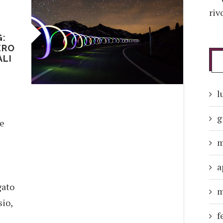
riv
G:
ERO
ALI
l
g
re
m
a
gato
m
sio,
f