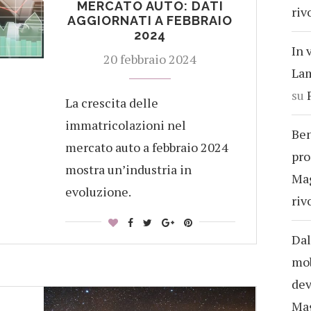
MERCATO AUTO: DATI
riv
AGGIORNATI A FEBBRAIO
2024
In 
20 febbraio 2024
Lam
su
La crescita delle
immatricolazioni nel
Ben
mercato auto a febbraio 2024
pro
mostra un’industria in
Ma
evoluzione.
riv
Dal
mob
dev
Ma