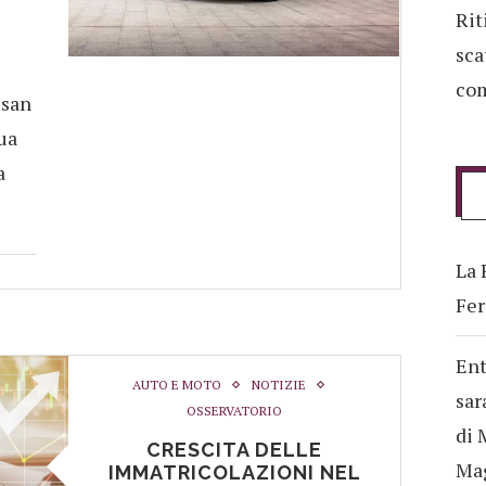
Rit
sca
com
ssan
sua
a
La 
Fer
Ent
AUTO E MOTO
NOTIZIE
sar
OSSERVATORIO
di 
CRESCITA DELLE
Ma
IMMATRICOLAZIONI NEL