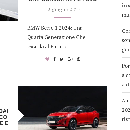
in 
12 giugno 2024
mul
BMW Serie 1 2024: Una
Com
Quarta Generazione Che
sen
Guarda al Futuro
gui
Por
a c
aut
Aut
202
QAI
ICO
ris
E E