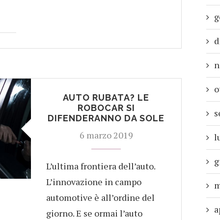
g
d
n
o
AUTO RUBATA? LE
ROBOCAR SI
s
DIFENDERANNO DA SOLE
6 marzo 2019
l
g
L’ultima frontiera dell’auto.
L’innovazione in campo
m
automotive è all’ordine del
a
giorno. E se ormai l’auto