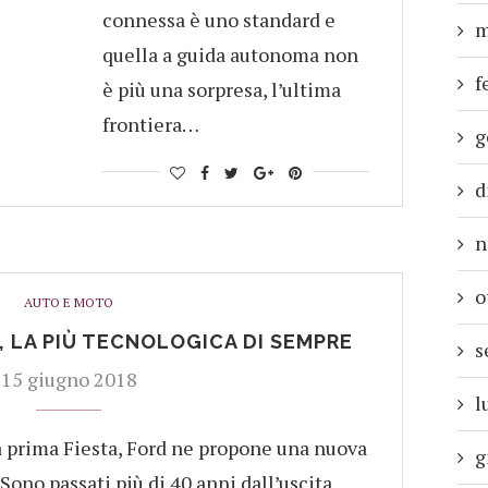
connessa è uno standard e
m
quella a guida autonoma non
f
è più una sorpresa, l’ultima
frontiera…
g
d
n
o
AUTO E MOTO
, LA PIÙ TECNOLOGICA DI SEMPRE
s
15 giugno 2018
l
la prima Fiesta, Ford ne propone una nuova
g
Sono passati più di 40 anni dall’uscita