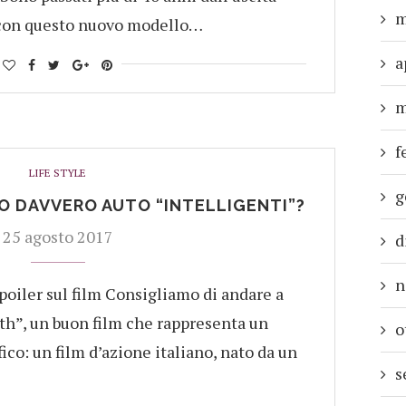
m
e con questo nuovo modello…
a
m
f
LIFE STYLE
g
 DAVVERO AUTO “INTELLIGENTI”?
25 agosto 2017
d
n
poiler sul film Consigliamo di andare a
h”, un buon film che rappresenta un
o
co: un film d’azione italiano, nato da un
s