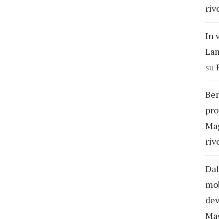
riv
In 
Lam
su
Ben
pro
Ma
riv
Dal
mob
dev
Ma