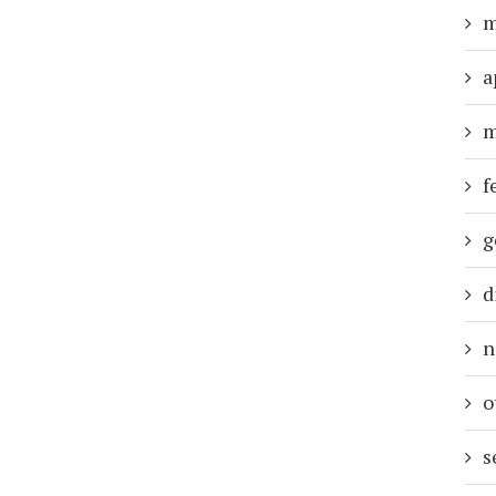
m
a
m
f
g
d
n
o
s