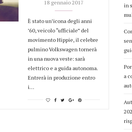
18 gennaio 2017
in 
mul
È stato un’icona degli anni
’60, veicolo “ufficiale” del
Com
movimento Hippie, il celebre
sen
pulmino Volkswagen tornerà
gui
in una nuova veste: sarà
Por
elettrico e a guida autonoma.
a c
Entrerà in produzione entro
aut
i…
Aut
202
ris