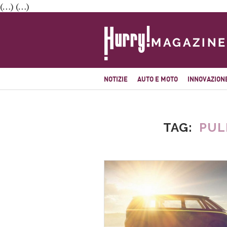
(…) (…)
NOTIZIE
AUTO E MOTO
INNOVAZION
TAG
PUL