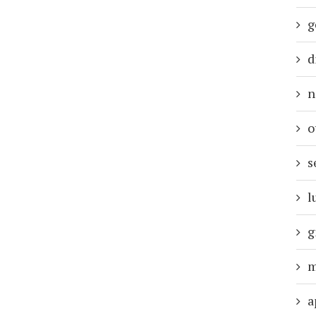
g
d
n
o
s
l
g
m
a