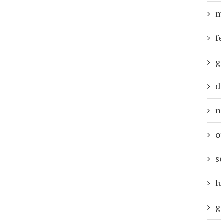
m
f
g
d
n
o
s
l
g