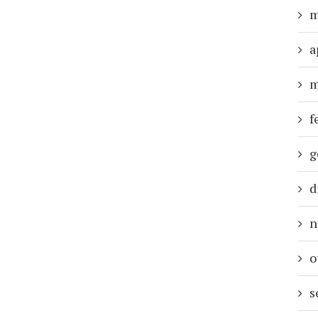
m
a
m
f
g
d
n
o
s