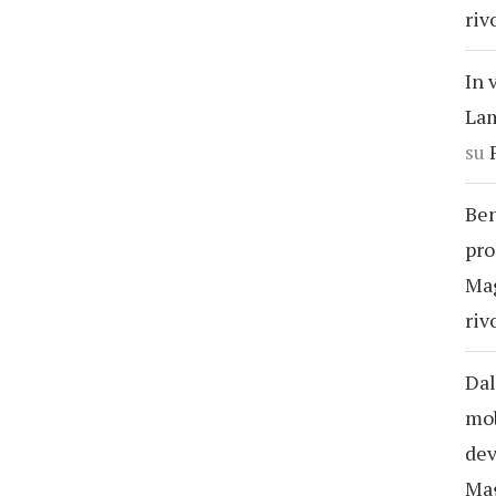
riv
In 
Lam
su
Ben
pro
Ma
riv
Dal
mob
dev
Ma