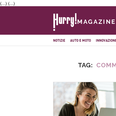
(…) (…)
NOTIZIE
AUTO E MOTO
INNOVAZION
TAG
COMM