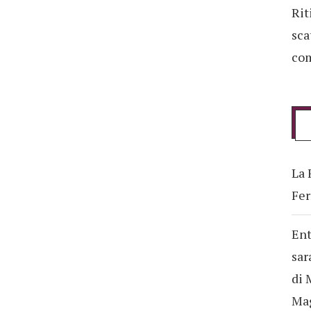
Rit
sca
com
La 
Fer
Ent
sar
di 
Ma