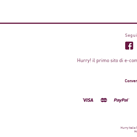
Segui
Hurry! il primo sito di e-co
Conven
Hurry Italia
Hu