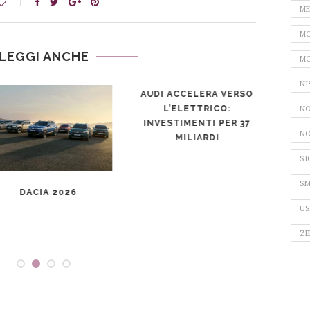
ME
MO
LEGGI ANCHE
MO
NI
AUDI ACCELERA VERSO
NO
L’ELETTRICO:
INVESTIMENTI PER 37
NO
MILIARDI
SI
SM
DACIA 2026
DAC
SCE
US
ZE