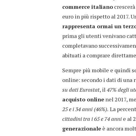
commerce italiano
crescerà 
euro in più rispetto al 2017. 
rappresenta ormai un terzo
prima gli utenti venivano catt
completavano successivamente
abituati a comprare direttame
Sempre più mobile e quindi se
online: secondo i dati di una 
su dati Eurostat
, il
47% degli ute
acquisto online
nel 2017, men
25 e i 34 anni (46%).
La percent
cittadini tra i 65 e 74 anni
e al 
generazionale
è ancora molt