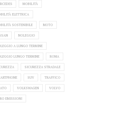
RCEDES
MOBILITÀ
BILITÀ ELETTRICA
BILITÀ SOSTENIBILE
MOTO
SSAN
NOLEGGIO
LE C
LEGGIO A LUNGO TERMINE
HURRY: 
ID
LEGGIO LUNGO TERMINE
ROMA
NE
CUREZZA
SICUREZZA STRADALE
ARTPHONE
SUV
TRAFFICO
IA: LE 5 MIGLIORI
BOLLO AUTO 2026: CHI
LTE PER IL 2025
NON PAGA E CHI
ATO
VOLKSWAGEN
VOLVO
SPENDERÀ MENO GRAZIE
RO EMISSIONI
ALLE NUOVE ESENZIONI