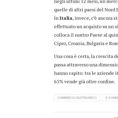
negli ultimi 12 mesi, un merc
quelle di altri paesi del Nor
In
Italia
, invece, c’è ancora s
effettuato un acquisto su un s
colloca il nostro Paese al qui
Cipro, Croazia, Bulgaria e Ro
Una cosa è certa, la crescita d
passa attraverso una dimensio
hanno capito: tra le aziende i
65% vende già oltre confine.
COMMERCIO ELETTRONICO
E-COMM