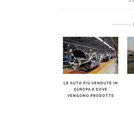
0
UTO PER NEOPATENTATI
LE AUTO PIÙ VENDUTE IN
2026: MODELLI, REGOLE
EUROPA E DOVE
E NOVITÀ DEL NUOVO
VENGONO PRODOTTE
CODICE DELLA STRADA