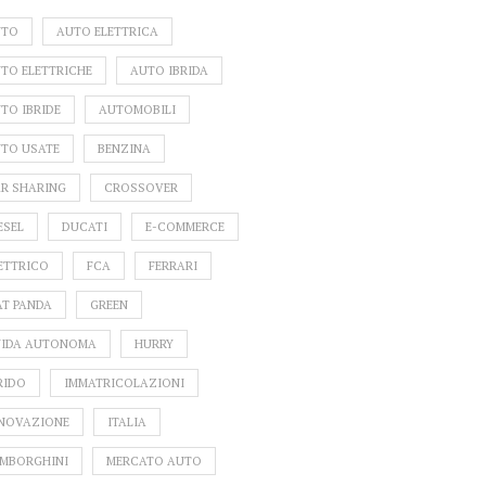
UTO
AUTO ELETTRICA
TO ELETTRICHE
AUTO IBRIDA
TO IBRIDE
AUTOMOBILI
TO USATE
BENZINA
R SHARING
CROSSOVER
ESEL
DUCATI
E-COMMERCE
ETTRICO
FCA
FERRARI
AT PANDA
GREEN
IDA AUTONOMA
HURRY
RIDO
IMMATRICOLAZIONI
NOVAZIONE
ITALIA
MBORGHINI
MERCATO AUTO