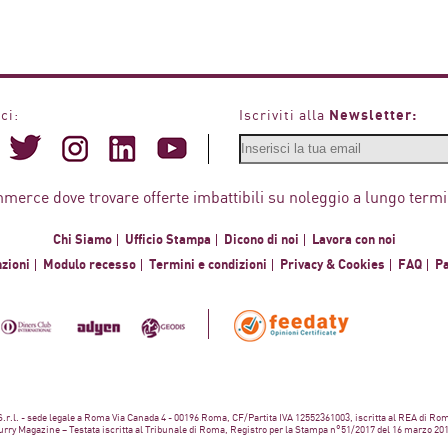
Newsletter:
ci:
Iscriviti alla
mmerce dove trovare offerte imbattibili su noleggio a lungo termi
Chi Siamo
Ufficio Stampa
Dicono di noi
Lavora con noi
zioni
Modulo recesso
Termini e condizioni
Privacy & Cookies
FAQ
P
 S.r.l. - sede legale a Roma Via Canada 4 - 00196 Roma, CF/Partita IVA 12552361003, iscritta al REA di Ro
rry Magazine – Testata iscritta al Tribunale di Roma, Registro per la Stampa n°51/2017 del 16 marzo 20