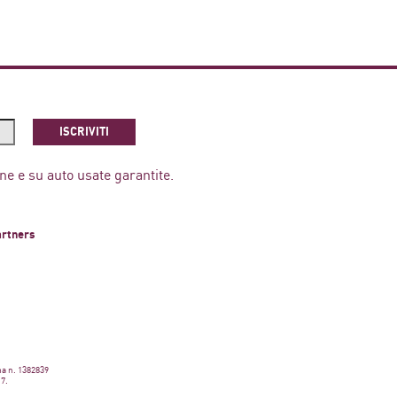
ISCRIVITI
ne e su auto usate garantite.
artners
ma n. 1382839
17.