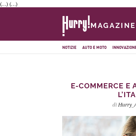
(…) (…)
NOTIZIE
AUTO E MOTO
INNOVAZION
E-COMMERCE E 
L’IT
di
Hurry_