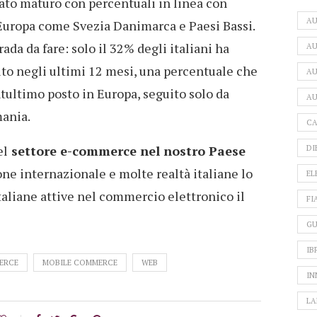
ato maturo con percentuali in linea con
A
d Europa come Svezia Danimarca e Paesi Bassi.
trada da fare: solo il 32% degli italiani ha
AU
ito negli ultimi 12 mesi, una percentuale che
AU
ntultimo posto in Europa, seguito solo da
AU
mania.
CA
el
settore e-commerce nel nostro Paese
DI
ne internazionale e molte realtà italiane lo
EL
taliane attive nel commercio elettronico il
FI
GU
IB
ERCE
MOBILE COMMERCE
WEB
IN
LA