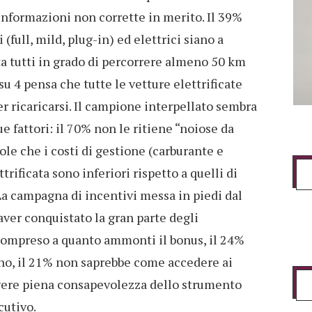
 informazioni non corrette in merito. Il 39%
 (full, mild, plug-in) ed elettrici siano a
ta tutti in grado di percorrere almeno 50 km
 su 4 pensa che tutte le vetture elettrificate
r ricaricarsi. Il campione interpellato sembra
e fattori: il 70% non le ritiene “noiose da
le che i costi di gestione (carburante e
rificata sono inferiori rispetto a quelli di
a campagna di incentivi messa in piedi dal
aver conquistato la gran parte degli
compreso a quanto ammonti il bonus, il 24%
rino, il 21% non saprebbe come accedere ai
 avere piena consapevolezza dello strumento
cutivo.