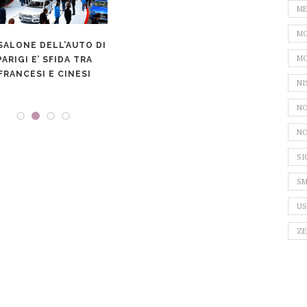
ME
MO
SALONE DELL’AUTO DI
INVE
MO
PARIGI E’ SFIDA TRA
DA
FRANCESI E CINESI
PREP
NI
NO
NO
SI
SM
US
ZE