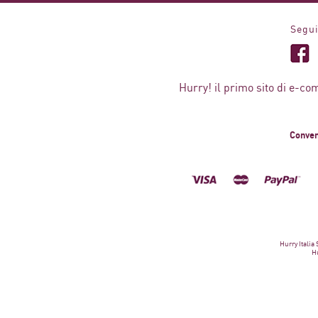
Segui
Hurry! il primo sito di e-co
Conven
Hurry Italia
Hu