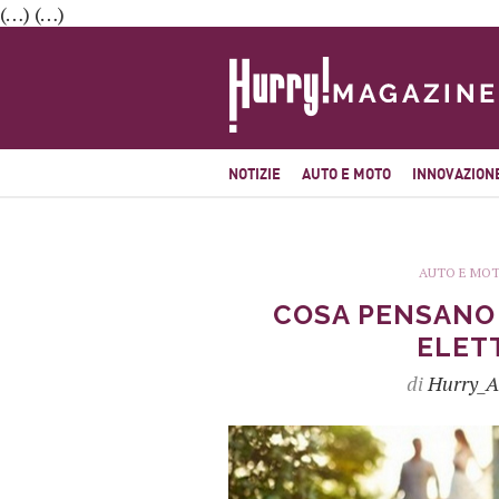
(…) (…)
NOTIZIE
AUTO E MOTO
INNOVAZION
AUTO E MO
COSA PENSANO 
ELETT
di
Hurry_