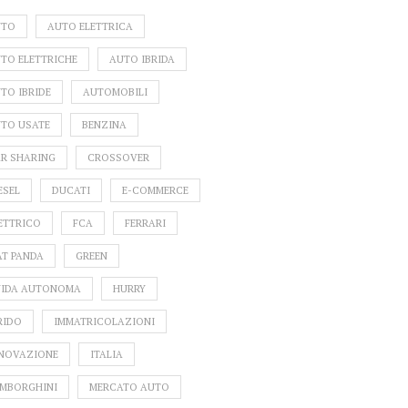
UTO
AUTO ELETTRICA
TO ELETTRICHE
AUTO IBRIDA
TO IBRIDE
AUTOMOBILI
TO USATE
BENZINA
R SHARING
CROSSOVER
ESEL
DUCATI
E-COMMERCE
ETTRICO
FCA
FERRARI
AT PANDA
GREEN
IDA AUTONOMA
HURRY
RIDO
IMMATRICOLAZIONI
LE AUTO PIÙ VENDUTE IN
NOVAZIONE
ITALIA
ITALIA NEL 2017
MBORGHINI
MERCATO AUTO