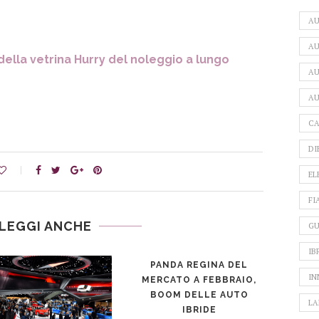
A
AU
 della vetrina Hurry del noleggio a lungo
AU
AU
CA
DI
EL
FI
LEGGI ANCHE
GU
IB
PANDA REGINA DEL
IN
MERCATO A FEBBRAIO,
BOOM DELLE AUTO
LA
IBRIDE