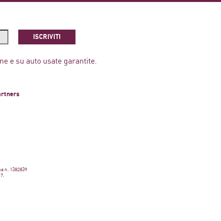
ISCRIVITI
ne e su auto usate garantite.
artners
ma n. 1382839
17.