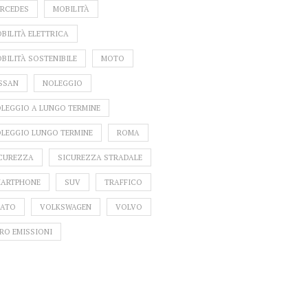
RCEDES
MOBILITÀ
BILITÀ ELETTRICA
RNO IN SICUREZZA
IAB IN
BILITÀ SOSTENIBILE
MOTO
L 15 NOVEMBRE:
201
ARARSI AL CAMBIO
ACQU
SSAN
NOLEGGIO
GOMME.
LEGGIO A LUNGO TERMINE
LEGGIO LUNGO TERMINE
ROMA
CUREZZA
SICUREZZA STRADALE
ARTPHONE
SUV
TRAFFICO
ATO
VOLKSWAGEN
VOLVO
RO EMISSIONI