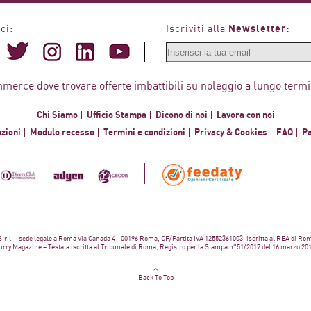
Newsletter:
ci:
Iscriviti alla
mmerce dove trovare offerte imbattibili su noleggio a lungo termi
Chi Siamo
Ufficio Stampa
Dicono di noi
Lavora con noi
zioni
Modulo recesso
Termini e condizioni
Privacy & Cookies
FAQ
P
 S.r.l. - sede legale a Roma Via Canada 4 - 00196 Roma, CF/Partita IVA 12552361003, iscritta al REA di Ro
rry Magazine – Testata iscritta al Tribunale di Roma, Registro per la Stampa n°51/2017 del 16 marzo 20
Back To Top