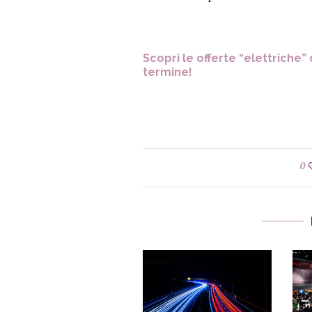
Scopri le offerte “elettriche”
termine!
0