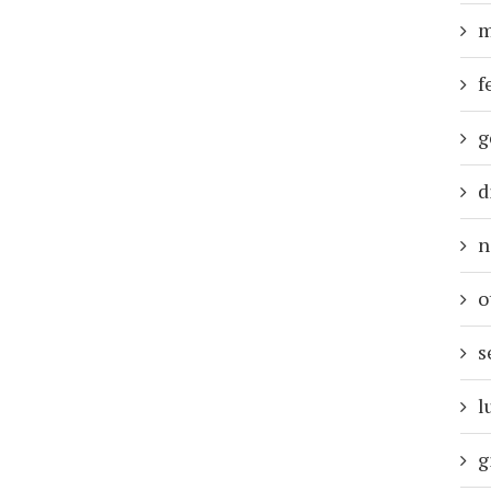
m
f
g
d
n
o
s
l
g