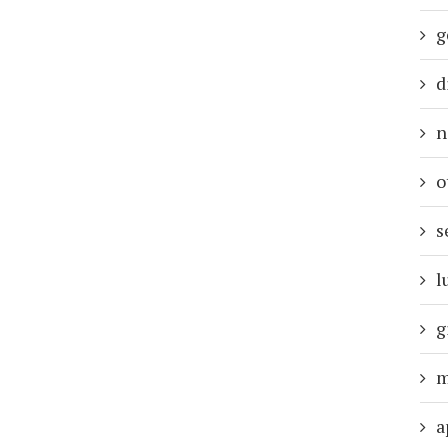
g
d
n
o
s
l
g
m
a