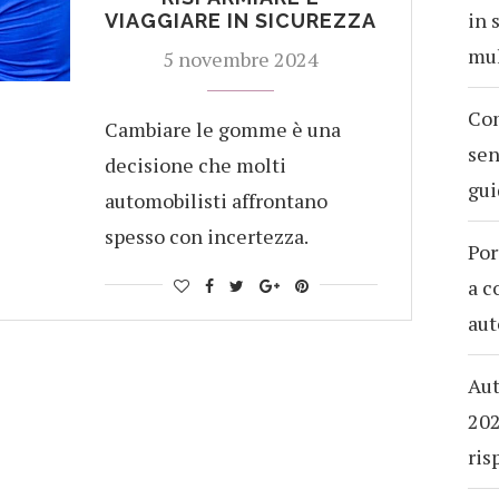
in 
VIAGGIARE IN SICUREZZA
mul
5 novembre 2024
Com
Cambiare le gomme è una
sen
decisione che molti
gui
automobilisti affrontano
spesso con incertezza.
Por
a c
aut
Aut
202
ris