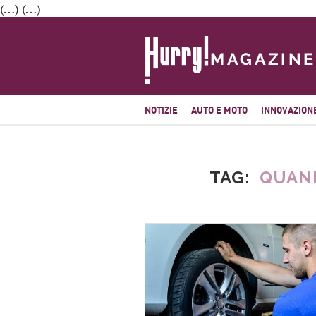
(…) (…)
NOTIZIE
AUTO E MOTO
INNOVAZION
TAG
QUAN