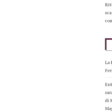
Rit
sca
com
La 
Fer
Ent
sar
di 
Ma