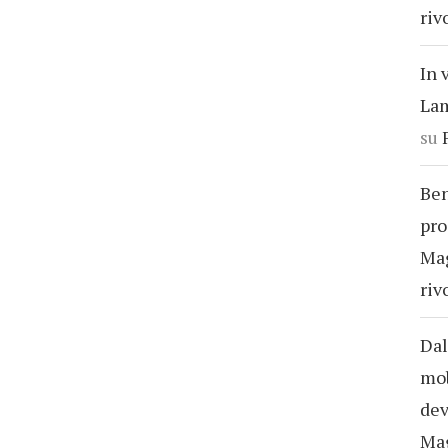
riv
In 
Lam
su
Ben
pro
Ma
riv
Dal
mob
dev
Ma