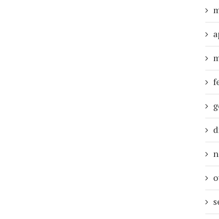
m
a
m
f
g
d
n
o
s