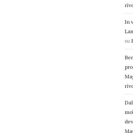
riv
In 
Lam
su
Ben
pro
Ma
riv
Dal
mob
dev
Ma