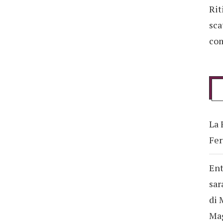
Rit
sca
com
La 
Fer
Ent
sar
di 
Ma