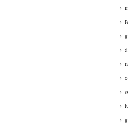
m
f
g
d
n
o
s
l
g