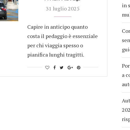
in 
31 luglio 2025
mul
Capire in anticipo quanto
Com
costa il pedaggio è essenziale
sen
per chi viaggia spesso o
gui
pianifica lunghi tragitti.
Por
a c
aut
Aut
202
ris