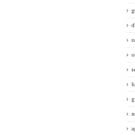
g
d
n
o
s
l
g
m
a