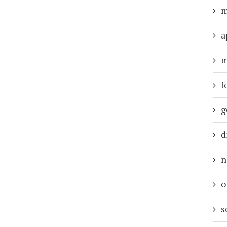
m
a
m
f
g
d
n
o
s