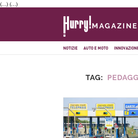
(…) (…)
NOTIZIE
AUTO E MOTO
INNOVAZION
TAG
PEDAGG