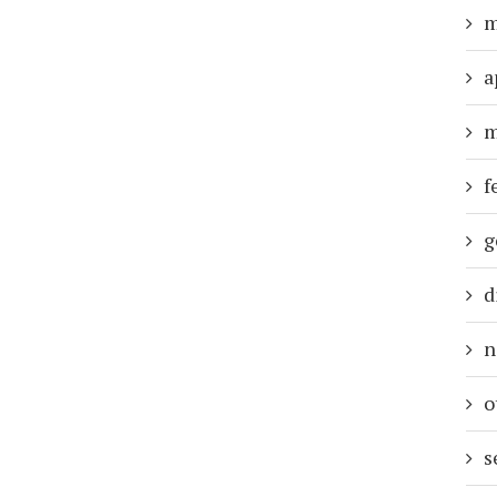
m
a
m
f
g
d
n
o
s