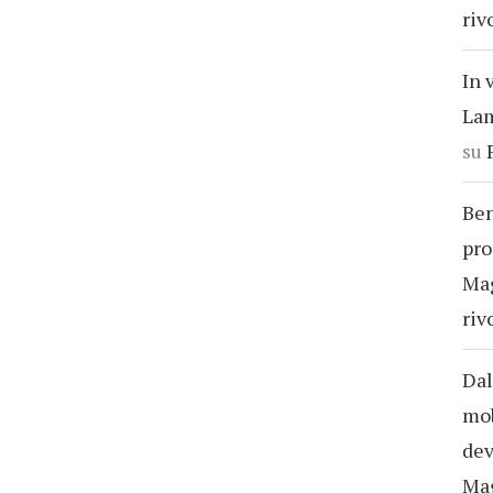
riv
In 
Lam
su
Ben
pro
Ma
riv
Dal
mob
dev
Ma