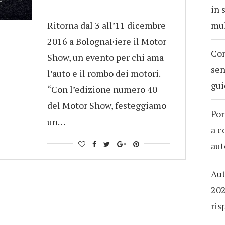
in 
Ritorna dal 3 all’11 dicembre
mul
2016 a BolognaFiere il Motor
Com
Show, un evento per chi ama
sen
l’auto e il rombo dei motori.
gui
“Con l’edizione numero 40
del Motor Show, festeggiamo
Por
un…
a c
aut
Aut
202
ris