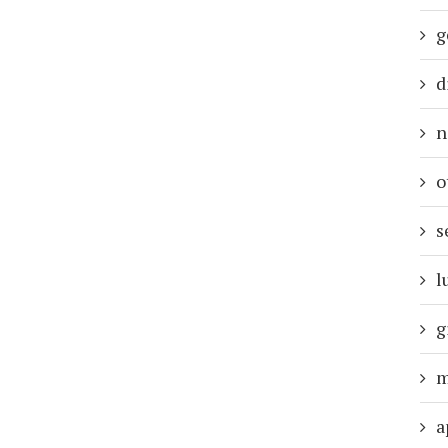
g
d
n
o
s
l
g
m
a