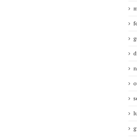
m
f
g
d
n
o
s
l
g