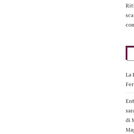
Rit
sca
com
La 
Fer
Ent
sar
di 
Ma