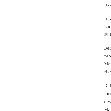
riv
In 
Lam
su
Ben
pro
Ma
riv
Dal
mob
dev
Ma