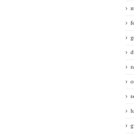
m
f
g
d
n
o
s
l
g