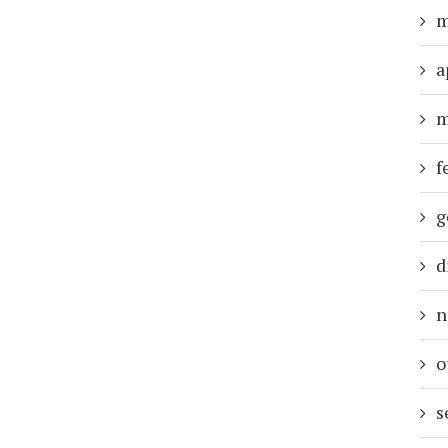
m
a
m
f
g
d
n
o
s