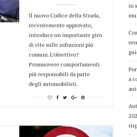
in 
Il nuovo Codice della Strada,
mul
recentemente approvato,
Com
introduce un importante giro
sen
di vite sulle infrazioni più
gui
comuni. L’obiettivo?
Promuovere comportamenti
Por
più responsabili da parte
a c
degli automobilisti.
aut
Aut
202
ris