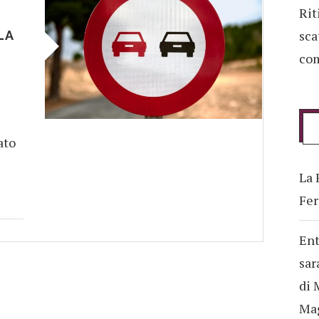
Rit
sca
LA
com
ato
La 
Fer
Ent
sar
di 
Ma