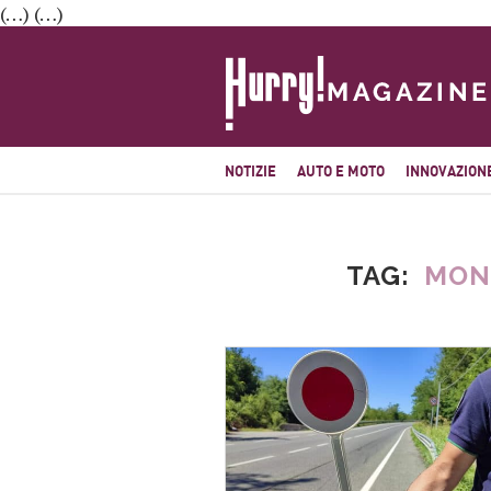
(…) (…)
NOTIZIE
AUTO E MOTO
INNOVAZION
TAG
MONO